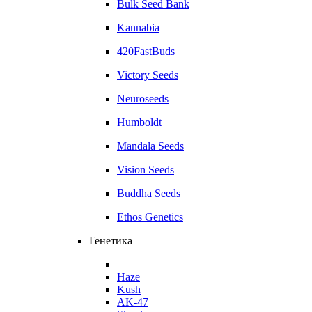
Bulk Seed Bank
Kannabia
420FastBuds
Victory Seeds
Neuroseeds
Humboldt
Mandala Seeds
Vision Seeds
Buddha Seeds
Ethos Genetics
Генетика
Haze
Kush
AK-47