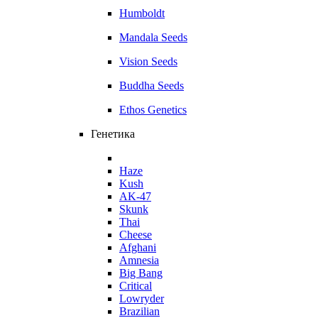
Humboldt
Mandala Seeds
Vision Seeds
Buddha Seeds
Ethos Genetics
Генетика
Haze
Kush
AK-47
Skunk
Thai
Cheese
Afghani
Amnesia
Big Bang
Critical
Lowryder
Brazilian