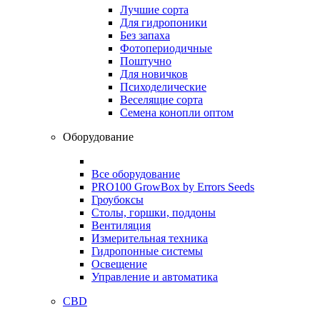
Лучшие сорта
Для гидропоники
Без запаха
Фотопериодичные
Поштучно
Для новичков
Психоделические
Веселящие сорта
Семена конопли оптом
Оборудование
Все оборудование
PRO100 GrowBox by Errors Seeds
Гроубоксы
Столы, горшки, поддоны
Вентиляция
Измерительная техника
Гидропонные системы
Освещение
Управление и автоматика
CBD