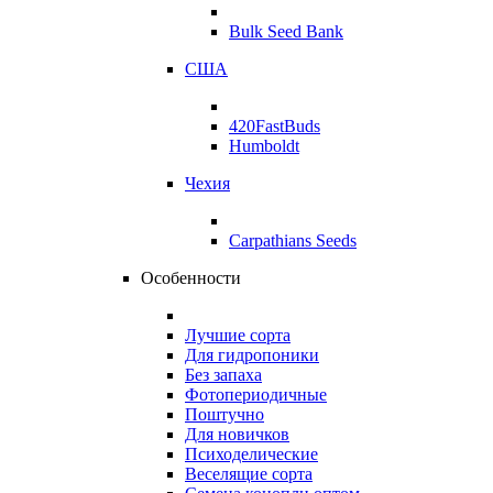
Bulk Seed Bank
США
420FastBuds
Humboldt
Чехия
Carpathians Seeds
Особенности
Лучшие сорта
Для гидропоники
Без запаха
Фотопериодичные
Поштучно
Для новичков
Психоделические
Веселящие сорта