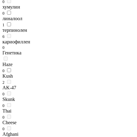
0
хумулин
0
линалоол
1
терпинолен
6
кариофиллен
0
Генетика
Haze
0
Kush
2
AK-47
0
Skunk
0
Thai
0
Cheese
0
Afghani