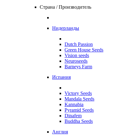
Страна / Производитель
Нидерланды
Dutch Passion
Green House Seeds
Vision seeds
Neuroseeds
Barneys Farm
Испания
Victory Seeds
Mandala Seeds
Kannabia
Pyramid Seeds
Dinafem
Buddha Seeds
Англия