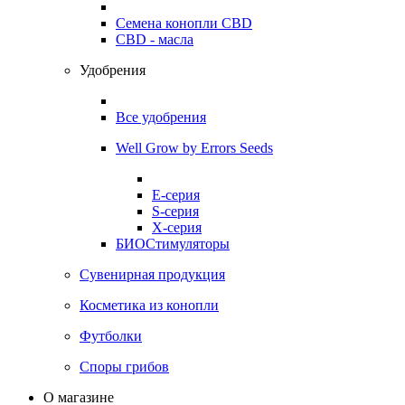
Семена конопли CBD
CBD - масла
Удобрения
Все удобрения
Well Grow by Errors Seeds
E-серия
S-серия
X-серия
БИОСтимуляторы
Сувенирная продукция
Косметика из конопли
Футболки
Споры грибов
О магазине