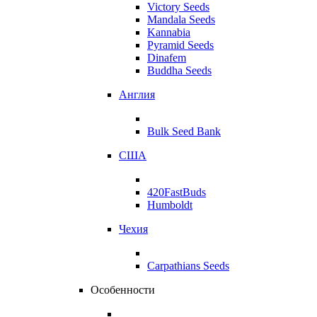
Victory Seeds
Mandala Seeds
Kannabia
Pyramid Seeds
Dinafem
Buddha Seeds
Англия
Bulk Seed Bank
США
420FastBuds
Humboldt
Чехия
Carpathians Seeds
Особенности