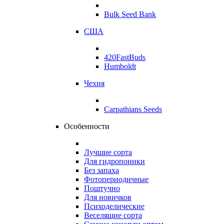
Bulk Seed Bank
США
420FastBuds
Humboldt
Чехия
Carpathians Seeds
Особенности
Лучшие сорта
Для гидропоники
Без запаха
Фотопериодичные
Поштучно
Для новичков
Психоделические
Веселящие сорта