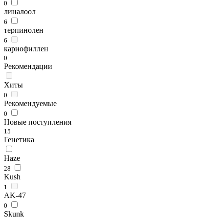
0
линалоол
6
терпинолен
6
кариофиллен
0
Рекомендации
Хиты
0
Рекомендуемые
0
Новые поступления
15
Генетика
Haze
28
Kush
1
AK-47
0
Skunk