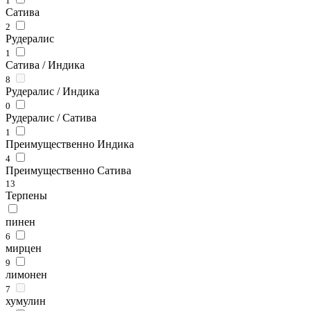
1
Сатива
2
Рудералис
1
Сатива / Индика
8
Рудералис / Индика
0
Рудералис / Сатива
1
Преимущественно Индика
4
Преимущественно Сатива
13
Терпены
пинен
6
мирцен
9
лимонен
7
хумулин