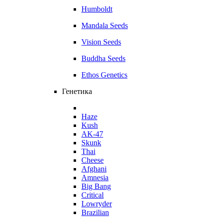
Humboldt
Mandala Seeds
Vision Seeds
Buddha Seeds
Ethos Genetics
Генетика
Haze
Kush
AK-47
Skunk
Thai
Cheese
Afghani
Amnesia
Big Bang
Critical
Lowryder
Brazilian