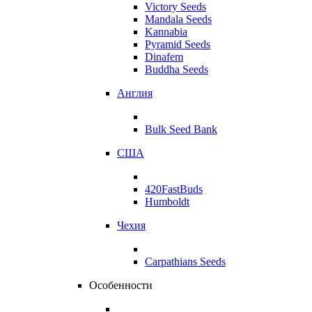
Victory Seeds
Mandala Seeds
Kannabia
Pyramid Seeds
Dinafem
Buddha Seeds
Англия
Bulk Seed Bank
США
420FastBuds
Humboldt
Чехия
Carpathians Seeds
Особенности