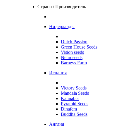
Страна / Производитель
Нидерланды
Dutch Passion
Green House Seeds
Vision seeds
Neuroseeds
Barneys Farm
Испания
Victory Seeds
Mandala Seeds
Kannabia
Pyramid Seeds
Dinafem
Buddha Seeds
Англия