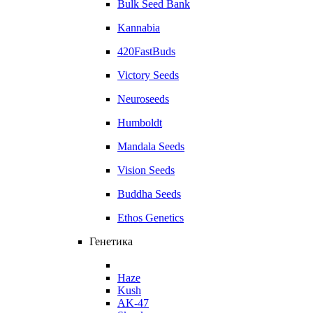
Bulk Seed Bank
Kannabia
420FastBuds
Victory Seeds
Neuroseeds
Humboldt
Mandala Seeds
Vision Seeds
Buddha Seeds
Ethos Genetics
Генетика
Haze
Kush
AK-47