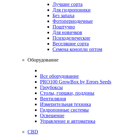
Лучшие сорта
Для гидропоники
Без запаха
Фотопериодичные
Поштучно
Для новичков
Психоделические
Веселящие сорта
Семена конопли оптом
Оборудование
Все оборудование
PRO100 GrowBox by Errors Seeds
Гроубоксы
Столы, горшки, поддоны
Вентиляция
Измерительная техника
Гидропонные системы
Освещение
Управление и автоматика
CBD