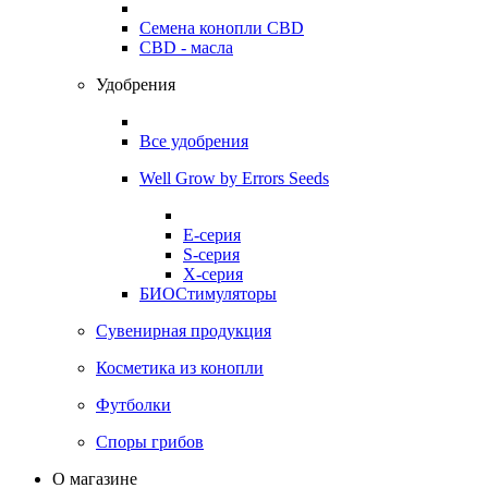
Семена конопли CBD
CBD - масла
Удобрения
Все удобрения
Well Grow by Errors Seeds
E-серия
S-серия
X-серия
БИОСтимуляторы
Сувенирная продукция
Косметика из конопли
Футболки
Споры грибов
О магазине