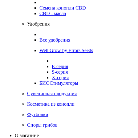
Семена конопли CBD
CBD - масла
Удобрения
Все удобрения
Well Grow by Errors Seeds
E-серия
S-серия
X-серия
БИОСтимуляторы
Сувенирная продукция
Косметика из конопли
Футболки
Споры грибов
О магазине