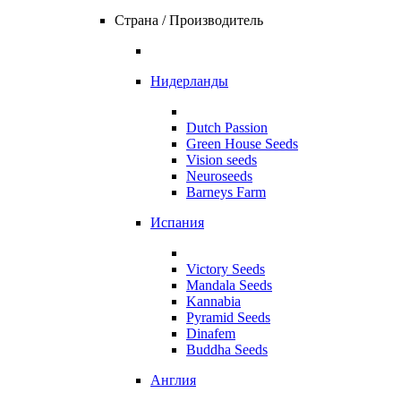
Страна / Производитель
Нидерланды
Dutch Passion
Green House Seeds
Vision seeds
Neuroseeds
Barneys Farm
Испания
Victory Seeds
Mandala Seeds
Kannabia
Pyramid Seeds
Dinafem
Buddha Seeds
Англия