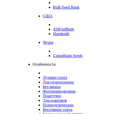
Bulk Seed Bank
США
420FastBuds
Humboldt
Чехия
Carpathians Seeds
Особенности
Лучшие сорта
Для гидропоники
Без запаха
Фотопериодичные
Поштучно
Для новичков
Психоделические
Веселящие сорта