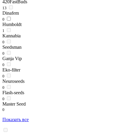
420FastBuds
13
Dinafem
0
Humboldt
1
Kannabia
0
Seedsman
0
Ganja Vip
0
Eko-filter
0
Neuroseeds
0
Flash-seeds
0
Master Seed
0
Показать все