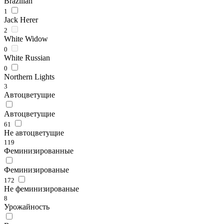
Brazilian
1
Jack Herer
2
White Widow
0
White Russian
0
Northern Lights
3
Автоцветущие
Автоцветущие
61
Не автоцветущие
119
Феминизированные
Феминизированые
172
Не феминизированые
8
Урожайность