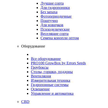
Лучшие сорта
Для гидропоники
Без запаха
Фотопериодичные
Поштучно
Для новичков
Психоделические
Веселящие сорта
Семена конопли оптом
Оборудование
Все оборудование
PRO100 GrowBox by Errors Seeds
Гроубоксы
Столы, горшки, поддоны
Вентиляция
Измерительная техника
Гидропонные системы
Освещение
Управление и автоматика
CBD