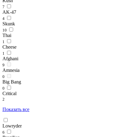
Kush
7
AK-47
4
Skunk
10
Thai
1
Cheese
1
Afghani
9
Amnesia
0
Big Bang
0
Critical
2
Показать все
Lowryder
6