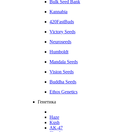
Bulk Seed Bank
Kannabia
420FastBuds
Victory Seeds
Neuroseeds
Humboldt
Mandala Seeds
Vision Seeds
Buddha Seeds
Ethos Genetics
Генетика
Haze
Kush
AK-47