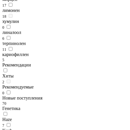
17
лимонен
18
хумулин
0
линалоол
6
терпинолен
11
кариофиллен
5
Рекомендации
Хиты
2
Рекомендуемые
0
Новые поступления
70
Генетика
Haze
7