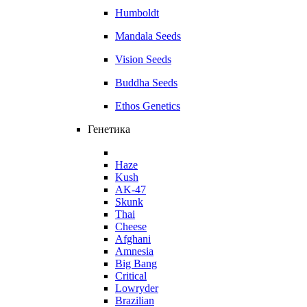
Humboldt
Mandala Seeds
Vision Seeds
Buddha Seeds
Ethos Genetics
Генетика
Haze
Kush
AK-47
Skunk
Thai
Cheese
Afghani
Amnesia
Big Bang
Critical
Lowryder
Brazilian