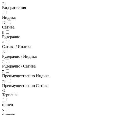
70
Вид растения
Индика
17
Сатива
8
Рудералис
4
Сатива / Индика
77
Рудералис / Индика
7
Рудералис / Сатива
7
Преимущественно Индика
78
Преимущественно Сатива
41
Терпены
пинен
5
мирцен