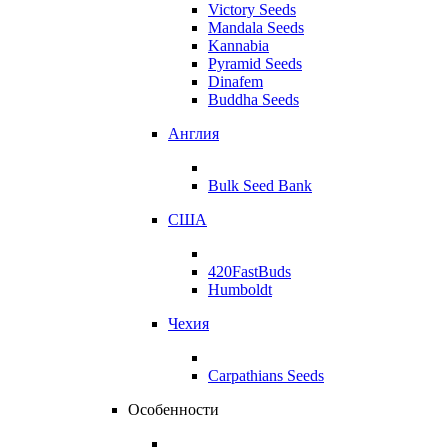
Victory Seeds
Mandala Seeds
Kannabia
Pyramid Seeds
Dinafem
Buddha Seeds
Англия
Bulk Seed Bank
США
420FastBuds
Humboldt
Чехия
Carpathians Seeds
Особенности