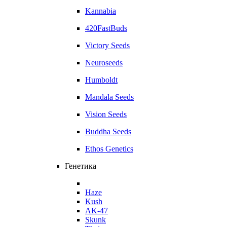
Kannabia
420FastBuds
Victory Seeds
Neuroseeds
Humboldt
Mandala Seeds
Vision Seeds
Buddha Seeds
Ethos Genetics
Генетика
Haze
Kush
AK-47
Skunk