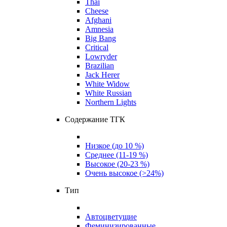
Thai
Cheese
Afghani
Amnesia
Big Bang
Critical
Lowryder
Brazilian
Jack Herer
White Widow
White Russian
Northern Lights
Содержание ТГК
Низкое (до 10 %)
Среднее (11-19 %)
Высокое (20-23 %)
Очень высокое (>24%)
Тип
Автоцветущие
Феминизированные