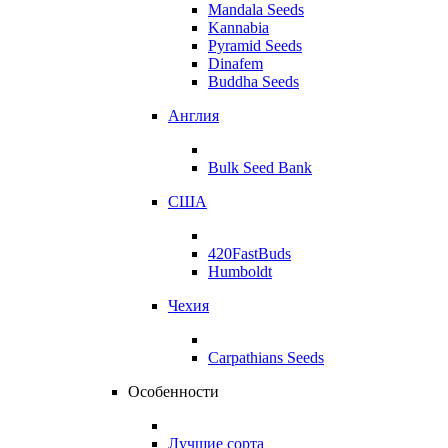
Mandala Seeds
Kannabia
Pyramid Seeds
Dinafem
Buddha Seeds
Англия
Bulk Seed Bank
США
420FastBuds
Humboldt
Чехия
Carpathians Seeds
Особенности
Лучшие сорта