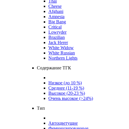
Thai
Cheese
Afghani
Amnesia
Big Bang
Critical
Lowryder
Brazilian
Jack Herer
White Widow
White Russian
Northern Lights
Содержание ТГК
Низкое (до 10 %)
Среднее (11-19 %)
Высокое (20-23 %)
Очень высокое (>24%)
Тип
Автоцветущие
Феминизированные