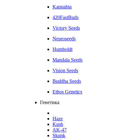
Kannabia
420FastBuds
Victory Seeds
Neuroseeds
Humboldt
Mandala Seeds
Vision Seeds
Buddha Seeds
Ethos Genetics
Генетика
Haze
Kush
AK-47
Skunk