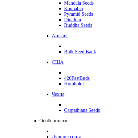
Mandala Seeds
Kannabia
Pyramid Seeds
Dinafem
Buddha Seeds
Англия
Bulk Seed Bank
США
420FastBuds
Humboldt
Чехия
Carpathians Seeds
Особенности
Лучшие сорта