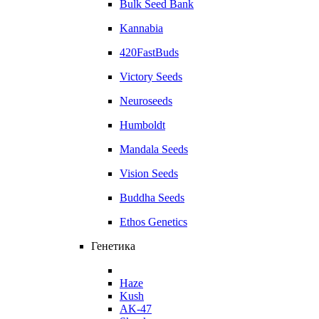
Bulk Seed Bank
Kannabia
420FastBuds
Victory Seeds
Neuroseeds
Humboldt
Mandala Seeds
Vision Seeds
Buddha Seeds
Ethos Genetics
Генетика
Haze
Kush
AK-47