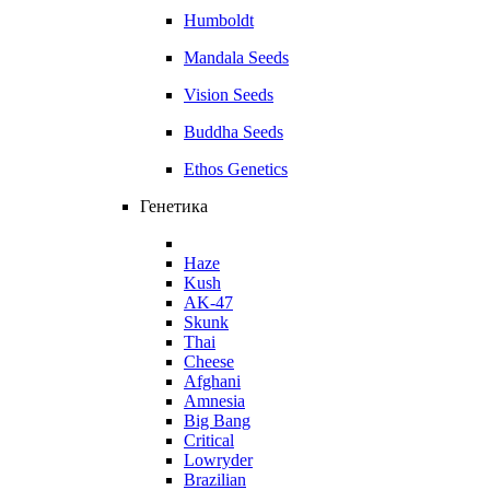
Humboldt
Mandala Seeds
Vision Seeds
Buddha Seeds
Ethos Genetics
Генетика
Haze
Kush
AK-47
Skunk
Thai
Cheese
Afghani
Amnesia
Big Bang
Critical
Lowryder
Brazilian