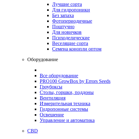
Лучшие сорта
Для гидропоники
Без запаха
Фотопериодичные
Поштучно
Для новичков
Психоделические
Веселящие сорта
Семена конопли оптом
Оборудование
Все оборудование
PRO100 GrowBox by Errors Seeds
Гроубоксы
Столы, горшки, поддоны
Вентиляция
Измерительная техника
Гидропонные системы
Освещение
Управление и автоматика
CBD