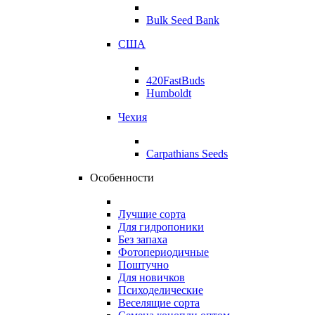
Bulk Seed Bank
США
420FastBuds
Humboldt
Чехия
Carpathians Seeds
Особенности
Лучшие сорта
Для гидропоники
Без запаха
Фотопериодичные
Поштучно
Для новичков
Психоделические
Веселящие сорта