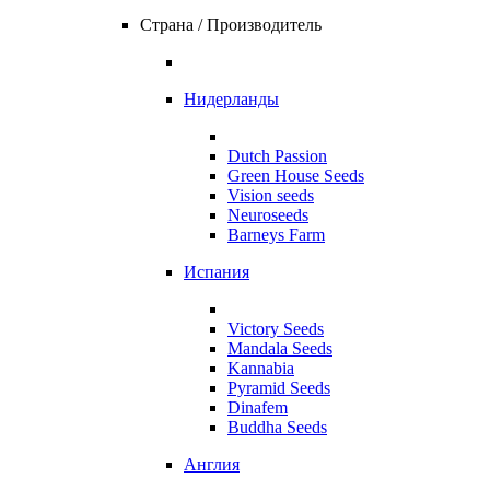
Страна / Производитель
Нидерланды
Dutch Passion
Green House Seeds
Vision seeds
Neuroseeds
Barneys Farm
Испания
Victory Seeds
Mandala Seeds
Kannabia
Pyramid Seeds
Dinafem
Buddha Seeds
Англия