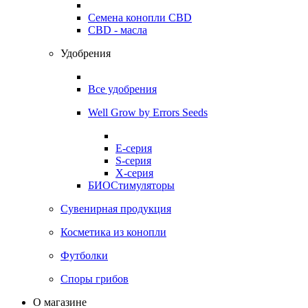
Семена конопли CBD
CBD - масла
Удобрения
Все удобрения
Well Grow by Errors Seeds
E-серия
S-серия
X-серия
БИОСтимуляторы
Сувенирная продукция
Косметика из конопли
Футболки
Споры грибов
О магазине