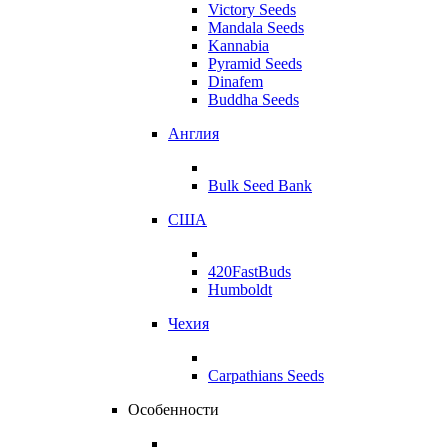
Victory Seeds
Mandala Seeds
Kannabia
Pyramid Seeds
Dinafem
Buddha Seeds
Англия
Bulk Seed Bank
США
420FastBuds
Humboldt
Чехия
Carpathians Seeds
Особенности