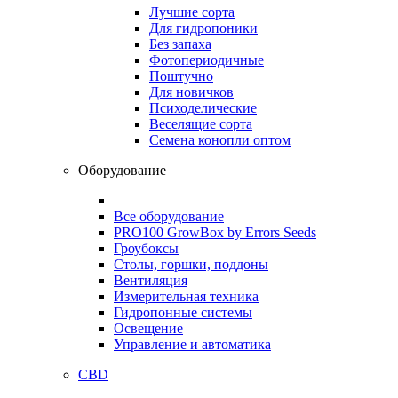
Лучшие сорта
Для гидропоники
Без запаха
Фотопериодичные
Поштучно
Для новичков
Психоделические
Веселящие сорта
Семена конопли оптом
Оборудование
Все оборудование
PRO100 GrowBox by Errors Seeds
Гроубоксы
Столы, горшки, поддоны
Вентиляция
Измерительная техника
Гидропонные системы
Освещение
Управление и автоматика
CBD