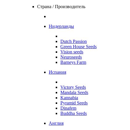
Страна / Производитель
Нидерланды
Dutch Passion
Green House Seeds
Vision seeds
Neuroseeds
Barneys Farm
Испания
Victory Seeds
Mandala Seeds
Kannabia
Pyramid Seeds
Dinafem
Buddha Seeds
Англия