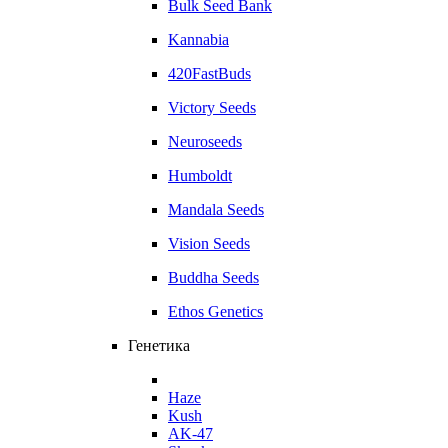
Bulk Seed Bank
Kannabia
420FastBuds
Victory Seeds
Neuroseeds
Humboldt
Mandala Seeds
Vision Seeds
Buddha Seeds
Ethos Genetics
Генетика
Haze
Kush
AK-47