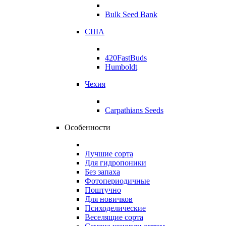
Bulk Seed Bank
США
420FastBuds
Humboldt
Чехия
Carpathians Seeds
Особенности
Лучшие сорта
Для гидропоники
Без запаха
Фотопериодичные
Поштучно
Для новичков
Психоделические
Веселящие сорта