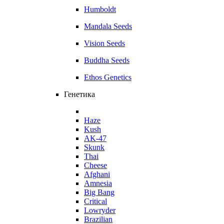
Humboldt
Mandala Seeds
Vision Seeds
Buddha Seeds
Ethos Genetics
Генетика
Haze
Kush
AK-47
Skunk
Thai
Cheese
Afghani
Amnesia
Big Bang
Critical
Lowryder
Brazilian