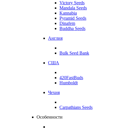
Victory Seeds
Mandala Seeds
Kannabia
Pyramid Seeds
Dinafem
Buddha Seeds
Англия
Bulk Seed Bank
США
420FastBuds
Humboldt
Чехия
Carpathians Seeds
Особенности