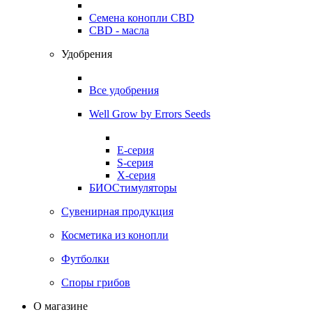
Семена конопли CBD
CBD - масла
Удобрения
Все удобрения
Well Grow by Errors Seeds
E-серия
S-серия
X-серия
БИОСтимуляторы
Сувенирная продукция
Косметика из конопли
Футболки
Споры грибов
О магазине