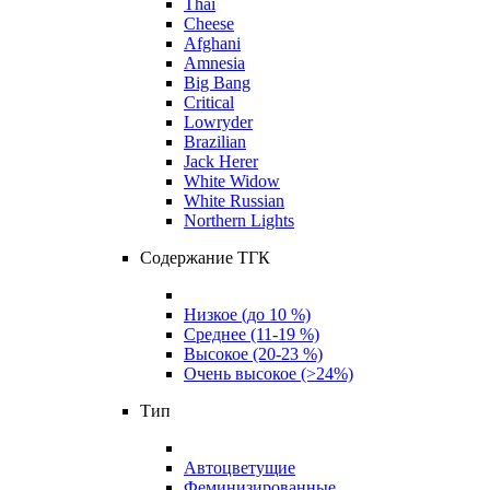
Thai
Cheese
Afghani
Amnesia
Big Bang
Critical
Lowryder
Brazilian
Jack Herer
White Widow
White Russian
Northern Lights
Содержание ТГК
Низкое (до 10 %)
Среднее (11-19 %)
Высокое (20-23 %)
Очень высокое (>24%)
Тип
Автоцветущие
Феминизированные