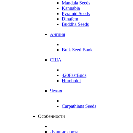
Mandala Seeds
Kannabia
Pyramid Seeds
Dinafem
Buddha Seeds
Англия
Bulk Seed Bank
США
420FastBuds
Humboldt
Чехия
Carpathians Seeds
Особенности
Лучшие сорта