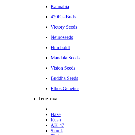
Kannabia
420FastBuds
Victory Seeds
Neuroseeds
Humboldt
Mandala Seeds
Vision Seeds
Buddha Seeds
Ethos Genetics
Генетика
Haze
Kush
AK-47
Skunk