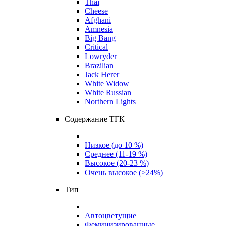
Thai
Cheese
Afghani
Amnesia
Big Bang
Critical
Lowryder
Brazilian
Jack Herer
White Widow
White Russian
Northern Lights
Содержание ТГК
Низкое (до 10 %)
Среднее (11-19 %)
Высокое (20-23 %)
Очень высокое (>24%)
Тип
Автоцветущие
Феминизированные