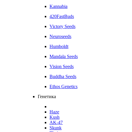
Kannabia
420FastBuds
Victory Seeds
Neuroseeds
Humboldt
Mandala Seeds
Vision Seeds
Buddha Seeds
Ethos Genetics
Генетика
Haze
Kush
AK-47
Skunk