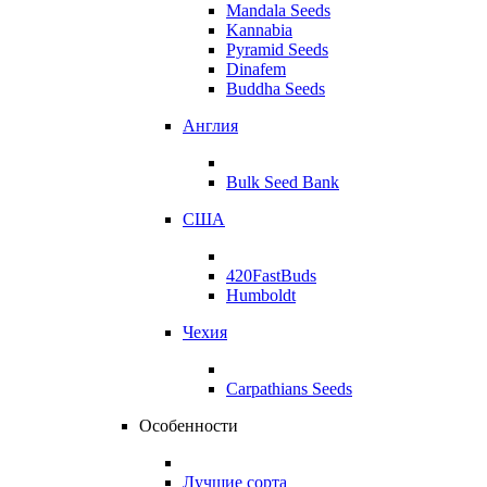
Mandala Seeds
Kannabia
Pyramid Seeds
Dinafem
Buddha Seeds
Англия
Bulk Seed Bank
США
420FastBuds
Humboldt
Чехия
Carpathians Seeds
Особенности
Лучшие сорта