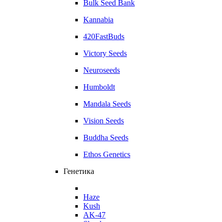
Bulk Seed Bank
Kannabia
420FastBuds
Victory Seeds
Neuroseeds
Humboldt
Mandala Seeds
Vision Seeds
Buddha Seeds
Ethos Genetics
Генетика
Haze
Kush
AK-47