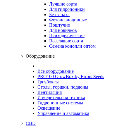
Лучшие сорта
Для гидропоники
Без запаха
Фотопериодичные
Поштучно
Для новичков
Психоделические
Веселящие сорта
Семена конопли оптом
Оборудование
Все оборудование
PRO100 GrowBox by Errors Seeds
Гроубоксы
Столы, горшки, поддоны
Вентиляция
Измерительная техника
Гидропонные системы
Освещение
Управление и автоматика
CBD