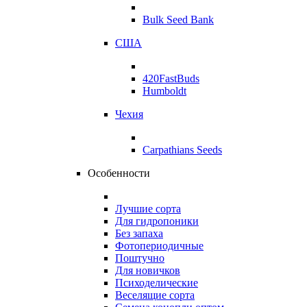
Bulk Seed Bank
США
420FastBuds
Humboldt
Чехия
Carpathians Seeds
Особенности
Лучшие сорта
Для гидропоники
Без запаха
Фотопериодичные
Поштучно
Для новичков
Психоделические
Веселящие сорта