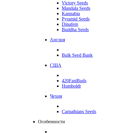
Victory Seeds
Mandala Seeds
Kannabia
Pyramid Seeds
Dinafem
Buddha Seeds
Англия
Bulk Seed Bank
США
420FastBuds
Humboldt
Чехия
Carpathians Seeds
Особенности