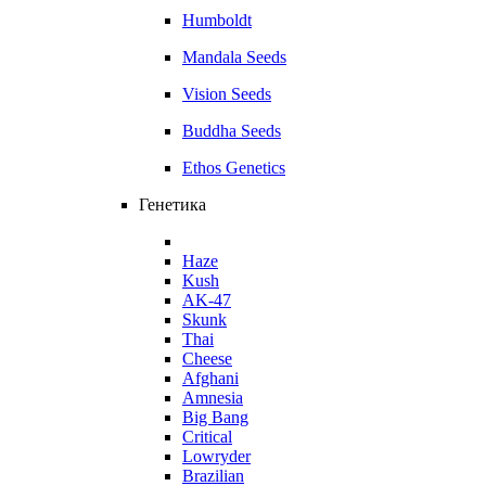
Humboldt
Mandala Seeds
Vision Seeds
Buddha Seeds
Ethos Genetics
Генетика
Haze
Kush
AK-47
Skunk
Thai
Cheese
Afghani
Amnesia
Big Bang
Critical
Lowryder
Brazilian