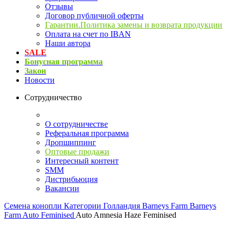
Отзывы
Договор публичной оферты
Гарантии.Политика замены и возврата продукции
Оплата на счет по IBAN
Наши автора
SALE
Бонусная программа
Закон
Новости
Сотрудничество
О сотрудничестве
Реферальная программа
Дропшиппинг
Оптовые продажи
Интересный контент
SMM
Дистрибьюция
Вакансии
Семена конопли
Категории
Голландия
Barneys Farm
Barneys
Farm Auto Feminised
Auto Amnesia Haze Feminised