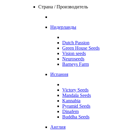
Страна / Производитель
Нидерланды
Dutch Passion
Green House Seeds
Vision seeds
Neuroseeds
Barneys Farm
Испания
Victory Seeds
Mandala Seeds
Kannabia
Pyramid Seeds
Dinafem
Buddha Seeds
Англия