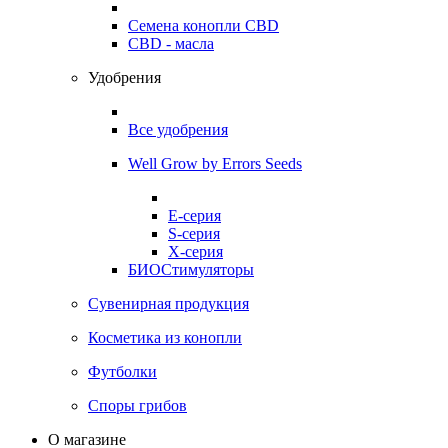
Семена конопли CBD
CBD - масла
Удобрения
Все удобрения
Well Grow by Errors Seeds
E-серия
S-серия
X-серия
БИОСтимуляторы
Сувенирная продукция
Косметика из конопли
Футболки
Споры грибов
О магазине