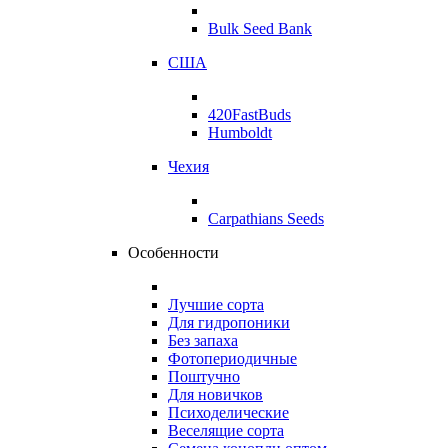
Bulk Seed Bank
США
420FastBuds
Humboldt
Чехия
Carpathians Seeds
Особенности
Лучшие сорта
Для гидропоники
Без запаха
Фотопериодичные
Поштучно
Для новичков
Психоделические
Веселящие сорта