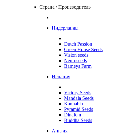
Страна / Производитель
Нидерланды
Dutch Passion
Green House Seeds
Vision seeds
Neuroseeds
Barneys Farm
Испания
Victory Seeds
Mandala Seeds
Kannabia
Pyramid Seeds
Dinafem
Buddha Seeds
Англия