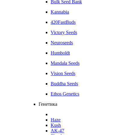
Bulk Seed Bank
Kannabia
420FastBuds
Victory Seeds
Neuroseeds
Humboldt
Mandala Seeds
Vision Seeds
Buddha Seeds
Ethos Genetics
Генетика
Haze
Kush
AK-47