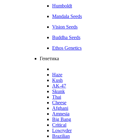
Humboldt
Mandala Seeds
Vision Seeds
Buddha Seeds
Ethos Genetics
Генетика
Haze
Kush
AK-47
Skunk
Thai
Cheese
Afghani
Amnesia
Big Bang
Critical
Lowryder
Brazilian