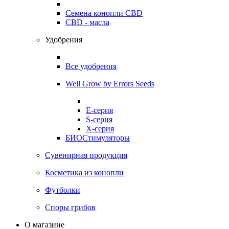
Семена конопли CBD
CBD - масла
Удобрения
Все удобрения
Well Grow by Errors Seeds
E-серия
S-серия
X-серия
БИОСтимуляторы
Сувенирная продукция
Косметика из конопли
Футболки
Споры грибов
О магазине