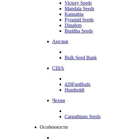
Victory Seeds
Mandala Seeds
Kannabia
Pyramid Seeds
Dinafem
Buddha Seeds
Англия
Bulk Seed Bank
США
420FastBuds
Humboldt
Чехия
Carpathians Seeds
Особенности