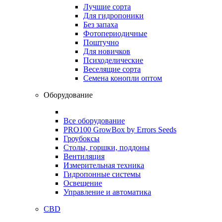
Лучшие сорта
Для гидропоники
Без запаха
Фотопериодичные
Поштучно
Для новичков
Психоделические
Веселящие сорта
Семена конопли оптом
Оборудование
Все оборудование
PRO100 GrowBox by Errors Seeds
Гроубоксы
Столы, горшки, поддоны
Вентиляция
Измерительная техника
Гидропонные системы
Освещение
Управление и автоматика
CBD