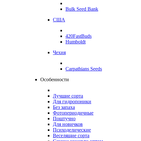
Bulk Seed Bank
США
420FastBuds
Humboldt
Чехия
Carpathians Seeds
Особенности
Лучшие сорта
Для гидропоники
Без запаха
Фотопериодичные
Поштучно
Для новичков
Психоделические
Веселящие сорта