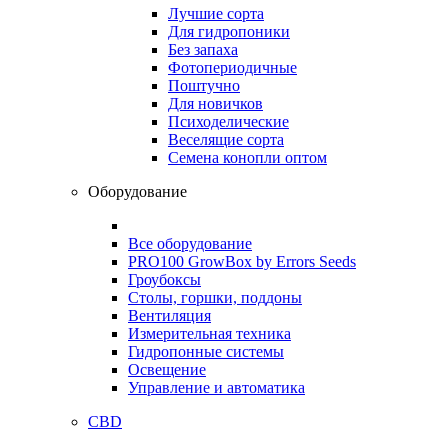
Лучшие сорта
Для гидропоники
Без запаха
Фотопериодичные
Поштучно
Для новичков
Психоделические
Веселящие сорта
Семена конопли оптом
Оборудование
Все оборудование
PRO100 GrowBox by Errors Seeds
Гроубоксы
Столы, горшки, поддоны
Вентиляция
Измерительная техника
Гидропонные системы
Освещение
Управление и автоматика
CBD