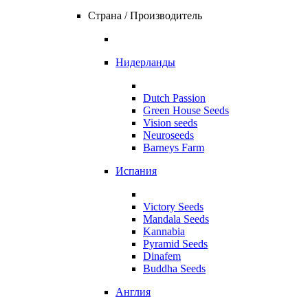
Страна / Производитель
Нидерланды
Dutch Passion
Green House Seeds
Vision seeds
Neuroseeds
Barneys Farm
Испания
Victory Seeds
Mandala Seeds
Kannabia
Pyramid Seeds
Dinafem
Buddha Seeds
Англия