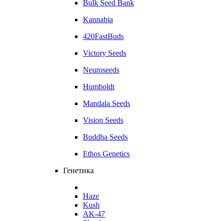
Bulk Seed Bank
Kannabia
420FastBuds
Victory Seeds
Neuroseeds
Humboldt
Mandala Seeds
Vision Seeds
Buddha Seeds
Ethos Genetics
Генетика
Haze
Kush
AK-47