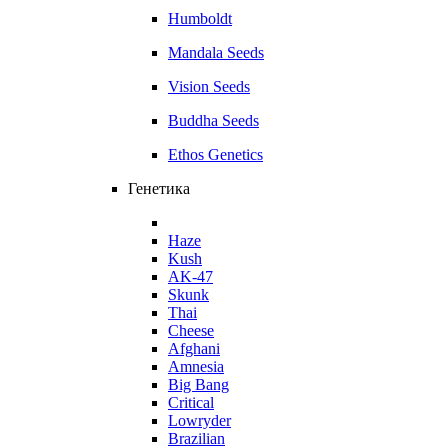
Humboldt
Mandala Seeds
Vision Seeds
Buddha Seeds
Ethos Genetics
Генетика
Haze
Kush
AK-47
Skunk
Thai
Cheese
Afghani
Amnesia
Big Bang
Critical
Lowryder
Brazilian