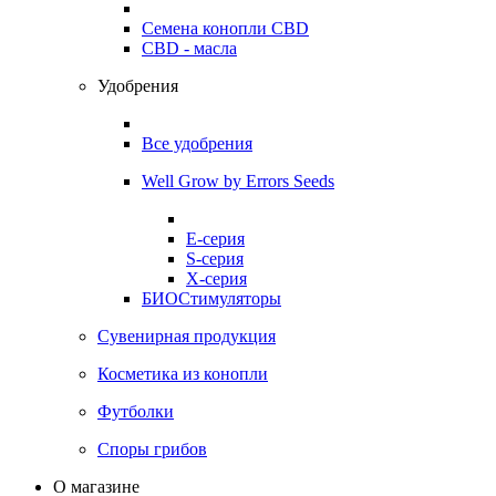
Семена конопли CBD
CBD - масла
Удобрения
Все удобрения
Well Grow by Errors Seeds
E-серия
S-серия
X-серия
БИОСтимуляторы
Сувенирная продукция
Косметика из конопли
Футболки
Споры грибов
О магазине