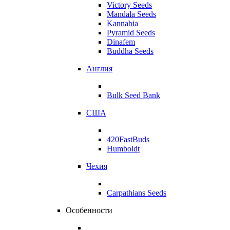
Victory Seeds
Mandala Seeds
Kannabia
Pyramid Seeds
Dinafem
Buddha Seeds
Англия
Bulk Seed Bank
США
420FastBuds
Humboldt
Чехия
Carpathians Seeds
Особенности