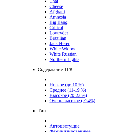
Thai
Cheese
Afghani
Amnesia
Big Bang
Critical
Lowryder
Brazilian
Jack Herer
White Widow
White Russian
Northern Lights
Содержание ТГК
Низкое (до 10 %)
Среднее (11-19 %)
Высокое (20-23 %)
Очень высокое (>24%)
Тип
Автоцветущие
Феминизированные