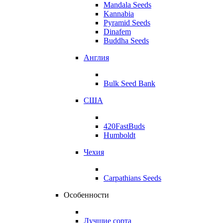
Mandala Seeds
Kannabia
Pyramid Seeds
Dinafem
Buddha Seeds
Англия
Bulk Seed Bank
США
420FastBuds
Humboldt
Чехия
Carpathians Seeds
Особенности
Лучшие сорта