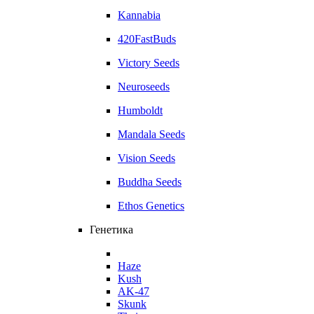
Kannabia
420FastBuds
Victory Seeds
Neuroseeds
Humboldt
Mandala Seeds
Vision Seeds
Buddha Seeds
Ethos Genetics
Генетика
Haze
Kush
AK-47
Skunk