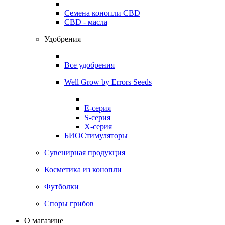
Семена конопли CBD
CBD - масла
Удобрения
Все удобрения
Well Grow by Errors Seeds
E-серия
S-серия
X-серия
БИОСтимуляторы
Сувенирная продукция
Косметика из конопли
Футболки
Споры грибов
О магазине