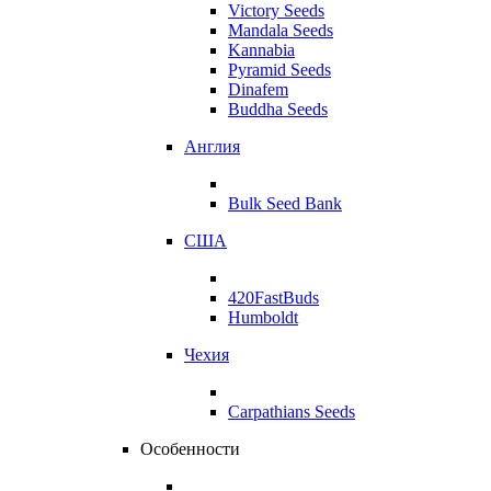
Victory Seeds
Mandala Seeds
Kannabia
Pyramid Seeds
Dinafem
Buddha Seeds
Англия
Bulk Seed Bank
США
420FastBuds
Humboldt
Чехия
Carpathians Seeds
Особенности