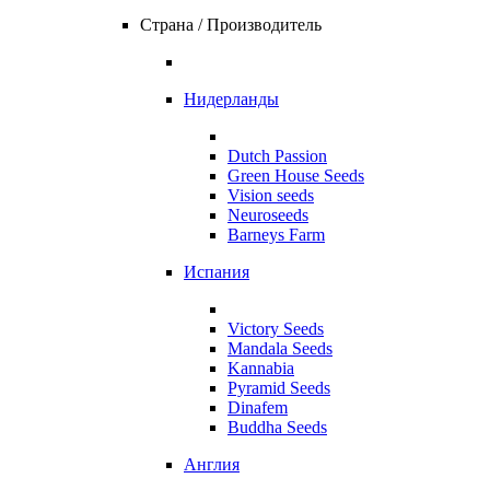
Страна / Производитель
Нидерланды
Dutch Passion
Green House Seeds
Vision seeds
Neuroseeds
Barneys Farm
Испания
Victory Seeds
Mandala Seeds
Kannabia
Pyramid Seeds
Dinafem
Buddha Seeds
Англия