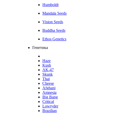
Humboldt
Mandala Seeds
Vision Seeds
Buddha Seeds
Ethos Genetics
Генетика
Haze
Kush
AK-47
Skunk
Thai
Cheese
Afghani
Amnesia
Big Bang
Critical
Lowryder
Brazilian