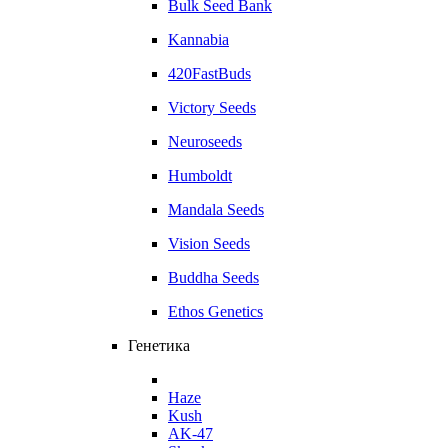
Bulk Seed Bank
Kannabia
420FastBuds
Victory Seeds
Neuroseeds
Humboldt
Mandala Seeds
Vision Seeds
Buddha Seeds
Ethos Genetics
Генетика
Haze
Kush
AK-47