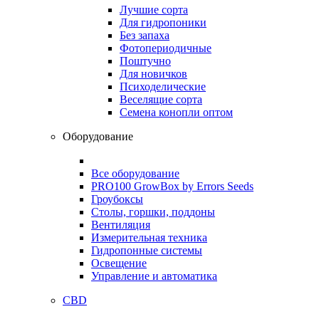
Лучшие сорта
Для гидропоники
Без запаха
Фотопериодичные
Поштучно
Для новичков
Психоделические
Веселящие сорта
Семена конопли оптом
Оборудование
Все оборудование
PRO100 GrowBox by Errors Seeds
Гроубоксы
Столы, горшки, поддоны
Вентиляция
Измерительная техника
Гидропонные системы
Освещение
Управление и автоматика
CBD