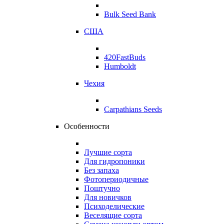
Bulk Seed Bank
США
420FastBuds
Humboldt
Чехия
Carpathians Seeds
Особенности
Лучшие сорта
Для гидропоники
Без запаха
Фотопериодичные
Поштучно
Для новичков
Психоделические
Веселящие сорта