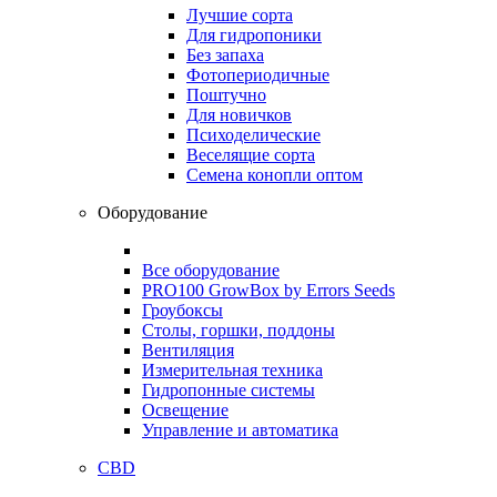
Лучшие сорта
Для гидропоники
Без запаха
Фотопериодичные
Поштучно
Для новичков
Психоделические
Веселящие сорта
Семена конопли оптом
Оборудование
Все оборудование
PRO100 GrowBox by Errors Seeds
Гроубоксы
Столы, горшки, поддоны
Вентиляция
Измерительная техника
Гидропонные системы
Освещение
Управление и автоматика
CBD