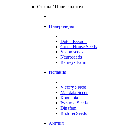
Страна / Производитель
Нидерланды
Dutch Passion
Green House Seeds
Vision seeds
Neuroseeds
Barneys Farm
Испания
Victory Seeds
Mandala Seeds
Kannabia
Pyramid Seeds
Dinafem
Buddha Seeds
Англия