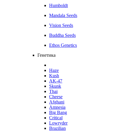
Humboldt
Mandala Seeds
Vision Seeds
Buddha Seeds
Ethos Genetics
Генетика
Haze
Kush
AK-47
Skunk
Thai
Cheese
Afghani
Amnesia
Big Bang
Critical
Lowryder
Brazilian