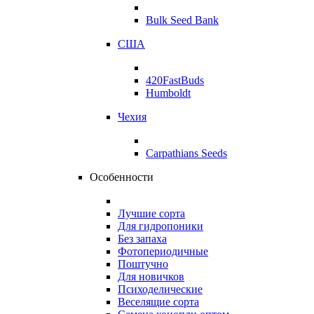
Bulk Seed Bank
США
420FastBuds
Humboldt
Чехия
Carpathians Seeds
Особенности
Лучшие сорта
Для гидропоники
Без запаха
Фотопериодичные
Поштучно
Для новичков
Психоделические
Веселящие сорта