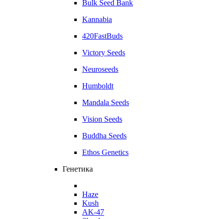
Bulk Seed Bank
Kannabia
420FastBuds
Victory Seeds
Neuroseeds
Humboldt
Mandala Seeds
Vision Seeds
Buddha Seeds
Ethos Genetics
Генетика
Haze
Kush
AK-47