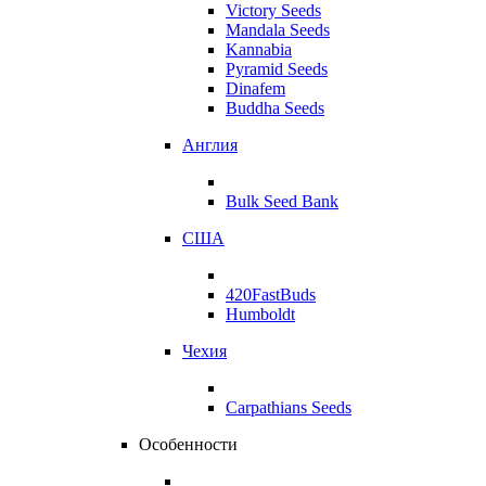
Victory Seeds
Mandala Seeds
Kannabia
Pyramid Seeds
Dinafem
Buddha Seeds
Англия
Bulk Seed Bank
США
420FastBuds
Humboldt
Чехия
Carpathians Seeds
Особенности