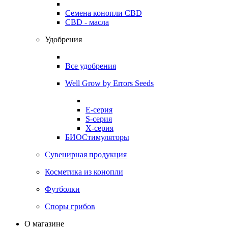
Семена конопли CBD
CBD - масла
Удобрения
Все удобрения
Well Grow by Errors Seeds
E-серия
S-серия
X-серия
БИОСтимуляторы
Сувенирная продукция
Косметика из конопли
Футболки
Споры грибов
О магазине