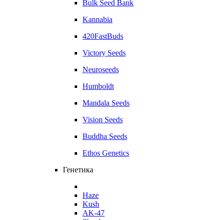
Bulk Seed Bank
Kannabia
420FastBuds
Victory Seeds
Neuroseeds
Humboldt
Mandala Seeds
Vision Seeds
Buddha Seeds
Ethos Genetics
Генетика
Haze
Kush
AK-47