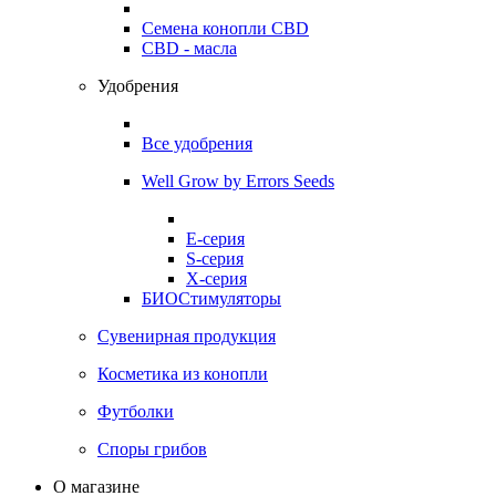
Семена конопли CBD
CBD - масла
Удобрения
Все удобрения
Well Grow by Errors Seeds
E-серия
S-серия
X-серия
БИОСтимуляторы
Сувенирная продукция
Косметика из конопли
Футболки
Споры грибов
О магазине