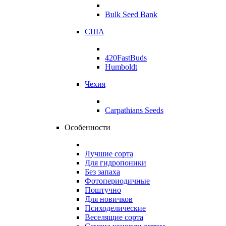
Bulk Seed Bank
США
420FastBuds
Humboldt
Чехия
Carpathians Seeds
Особенности
Лучшие сорта
Для гидропоники
Без запаха
Фотопериодичные
Поштучно
Для новичков
Психоделические
Веселящие сорта