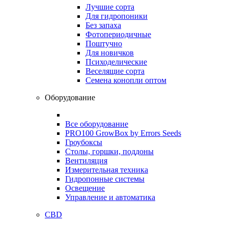
Лучшие сорта
Для гидропоники
Без запаха
Фотопериодичные
Поштучно
Для новичков
Психоделические
Веселящие сорта
Семена конопли оптом
Оборудование
Все оборудование
PRO100 GrowBox by Errors Seeds
Гроубоксы
Столы, горшки, поддоны
Вентиляция
Измерительная техника
Гидропонные системы
Освещение
Управление и автоматика
CBD