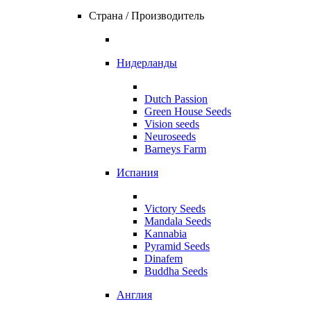
Страна / Производитель
Нидерланды
Dutch Passion
Green House Seeds
Vision seeds
Neuroseeds
Barneys Farm
Испания
Victory Seeds
Mandala Seeds
Kannabia
Pyramid Seeds
Dinafem
Buddha Seeds
Англия