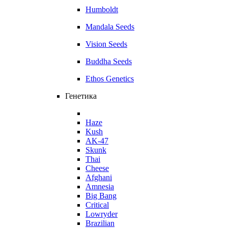
Humboldt
Mandala Seeds
Vision Seeds
Buddha Seeds
Ethos Genetics
Генетика
Haze
Kush
AK-47
Skunk
Thai
Cheese
Afghani
Amnesia
Big Bang
Critical
Lowryder
Brazilian