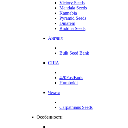
Victory Seeds
Mandala Seeds
Kannabia
Pyramid Seeds
Dinafem
Buddha Seeds
Англия
Bulk Seed Bank
США
420FastBuds
Humboldt
Чехия
Carpathians Seeds
Особенности