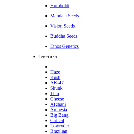
Humboldt
Mandala Seeds
Vision Seeds
Buddha Seeds
Ethos Genetics
Генетика
Haze
Kush
AK-47
Skunk
Thai
Cheese
Afghani
Amnesia
Big Bang
Critical
Lowryder
Brazilian