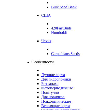
Bulk Seed Bank
США
420FastBuds
Humboldt
Чехия
Carpathians Seeds
Особенности
Лучшие сорта
Для гидропоники
Без запаха
Фотопериодичные
Поштучно
Для новичков
Психоделические
Веселящие сорта