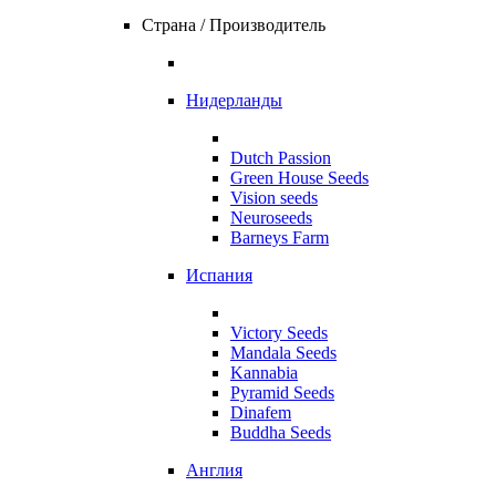
Страна / Производитель
Нидерланды
Dutch Passion
Green House Seeds
Vision seeds
Neuroseeds
Barneys Farm
Испания
Victory Seeds
Mandala Seeds
Kannabia
Pyramid Seeds
Dinafem
Buddha Seeds
Англия