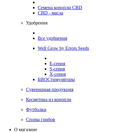
Семена конопли CBD
CBD - масла
Удобрения
Все удобрения
Well Grow by Errors Seeds
E-серия
S-серия
X-серия
БИОСтимуляторы
Сувенирная продукция
Косметика из конопли
Футболки
Споры грибов
О магазине