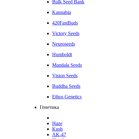
Bulk Seed Bank
Kannabia
420FastBuds
Victory Seeds
Neuroseeds
Humboldt
Mandala Seeds
Vision Seeds
Buddha Seeds
Ethos Genetics
Генетика
Haze
Kush
AK-47