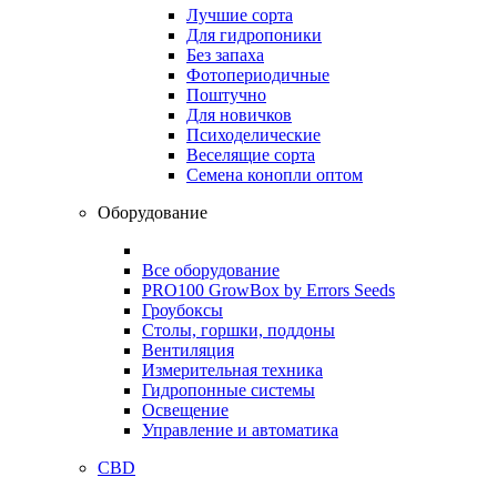
Лучшие сорта
Для гидропоники
Без запаха
Фотопериодичные
Поштучно
Для новичков
Психоделические
Веселящие сорта
Семена конопли оптом
Оборудование
Все оборудование
PRO100 GrowBox by Errors Seeds
Гроубоксы
Столы, горшки, поддоны
Вентиляция
Измерительная техника
Гидропонные системы
Освещение
Управление и автоматика
CBD