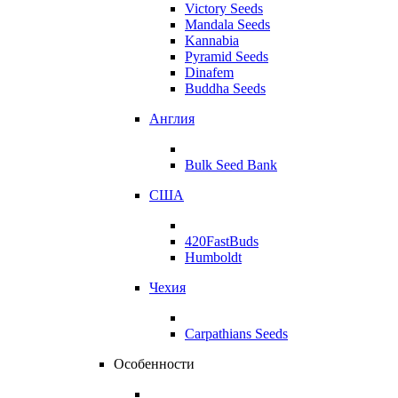
Victory Seeds
Mandala Seeds
Kannabia
Pyramid Seeds
Dinafem
Buddha Seeds
Англия
Bulk Seed Bank
США
420FastBuds
Humboldt
Чехия
Carpathians Seeds
Особенности