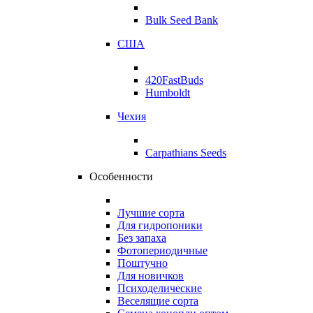
Bulk Seed Bank
США
420FastBuds
Humboldt
Чехия
Carpathians Seeds
Особенности
Лучшие сорта
Для гидропоники
Без запаха
Фотопериодичные
Поштучно
Для новичков
Психоделические
Веселящие сорта