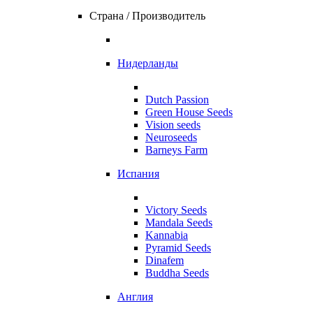
Страна / Производитель
Нидерланды
Dutch Passion
Green House Seeds
Vision seeds
Neuroseeds
Barneys Farm
Испания
Victory Seeds
Mandala Seeds
Kannabia
Pyramid Seeds
Dinafem
Buddha Seeds
Англия