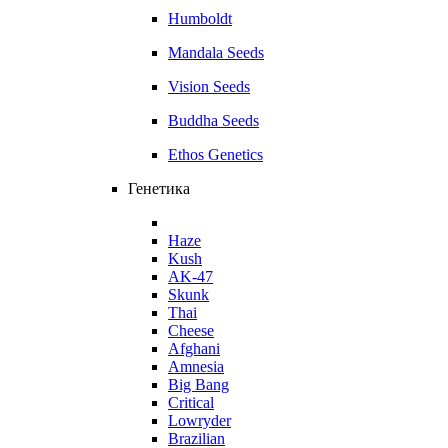
Humboldt
Mandala Seeds
Vision Seeds
Buddha Seeds
Ethos Genetics
Генетика
Haze
Kush
AK-47
Skunk
Thai
Cheese
Afghani
Amnesia
Big Bang
Critical
Lowryder
Brazilian