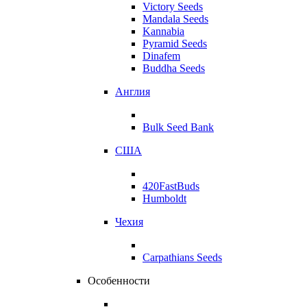
Victory Seeds
Mandala Seeds
Kannabia
Pyramid Seeds
Dinafem
Buddha Seeds
Англия
Bulk Seed Bank
США
420FastBuds
Humboldt
Чехия
Carpathians Seeds
Особенности