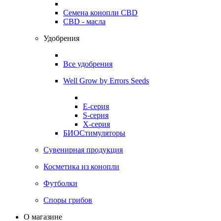
Семена конопли CBD
CBD - масла
Удобрения
Все удобрения
Well Grow by Errors Seeds
E-серия
S-серия
X-серия
БИОСтимуляторы
Сувенирная продукция
Косметика из конопли
Футболки
Споры грибов
О магазине