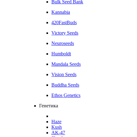
Bulk Seed Bank
Kannabia
420FastBuds
Victory Seeds
Neuroseeds
Humboldt
Mandala Seeds
Vision Seeds
Buddha Seeds
Ethos Genetics
Генетика
Haze
Kush
AK-47