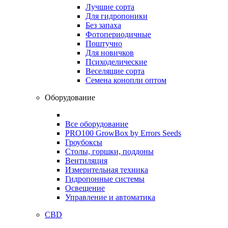
Лучшие сорта
Для гидропоники
Без запаха
Фотопериодичные
Поштучно
Для новичков
Психоделические
Веселящие сорта
Семена конопли оптом
Оборудование
Все оборудование
PRO100 GrowBox by Errors Seeds
Гроубоксы
Столы, горшки, поддоны
Вентиляция
Измерительная техника
Гидропонные системы
Освещение
Управление и автоматика
CBD