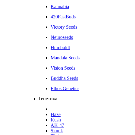
Kannabia
420FastBuds
Victory Seeds
Neuroseeds
Humboldt
Mandala Seeds
Vision Seeds
Buddha Seeds
Ethos Genetics
Генетика
Haze
Kush
AK-47
Skunk