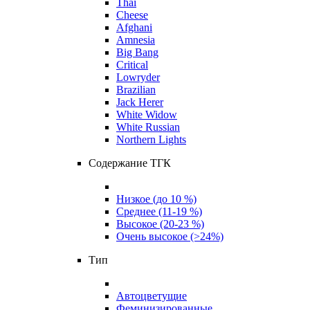
Thai
Cheese
Afghani
Amnesia
Big Bang
Critical
Lowryder
Brazilian
Jack Herer
White Widow
White Russian
Northern Lights
Содержание ТГК
Низкое (до 10 %)
Среднее (11-19 %)
Высокое (20-23 %)
Очень высокое (>24%)
Тип
Автоцветущие
Феминизированные