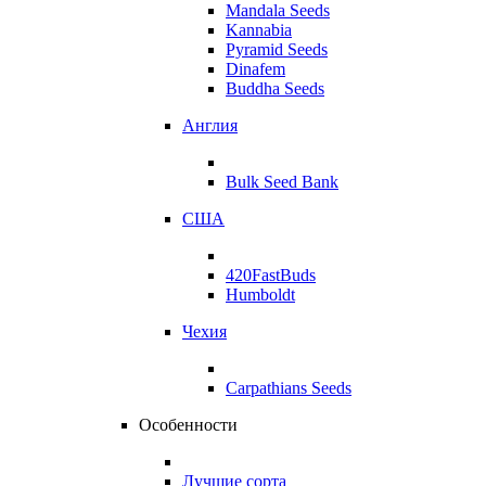
Mandala Seeds
Kannabia
Pyramid Seeds
Dinafem
Buddha Seeds
Англия
Bulk Seed Bank
США
420FastBuds
Humboldt
Чехия
Carpathians Seeds
Особенности
Лучшие сорта