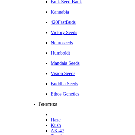
Bulk Seed Bank
Kannabia
420FastBuds
Victory Seeds
Neuroseeds
Humboldt
Mandala Seeds
Vision Seeds
Buddha Seeds
Ethos Genetics
Генетика
Haze
Kush
AK-47