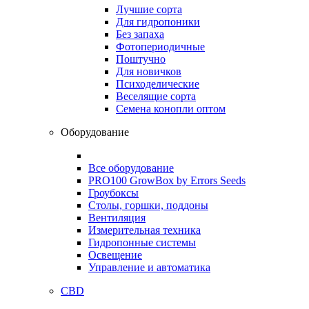
Лучшие сорта
Для гидропоники
Без запаха
Фотопериодичные
Поштучно
Для новичков
Психоделические
Веселящие сорта
Семена конопли оптом
Оборудование
Все оборудование
PRO100 GrowBox by Errors Seeds
Гроубоксы
Столы, горшки, поддоны
Вентиляция
Измерительная техника
Гидропонные системы
Освещение
Управление и автоматика
CBD