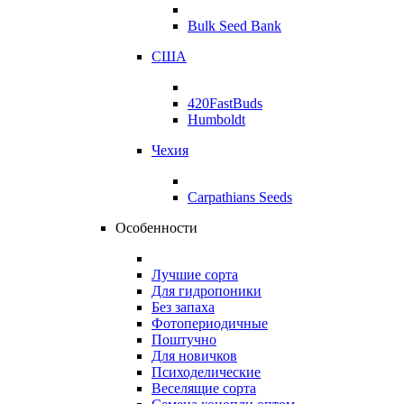
Bulk Seed Bank
США
420FastBuds
Humboldt
Чехия
Carpathians Seeds
Особенности
Лучшие сорта
Для гидропоники
Без запаха
Фотопериодичные
Поштучно
Для новичков
Психоделические
Веселящие сорта