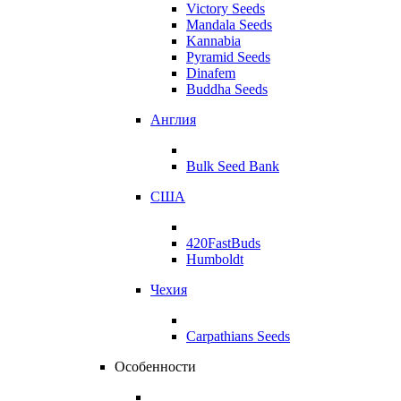
Victory Seeds
Mandala Seeds
Kannabia
Pyramid Seeds
Dinafem
Buddha Seeds
Англия
Bulk Seed Bank
США
420FastBuds
Humboldt
Чехия
Carpathians Seeds
Особенности