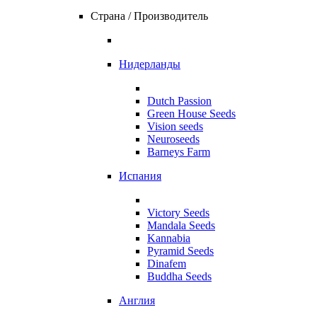
Страна / Производитель
Нидерланды
Dutch Passion
Green House Seeds
Vision seeds
Neuroseeds
Barneys Farm
Испания
Victory Seeds
Mandala Seeds
Kannabia
Pyramid Seeds
Dinafem
Buddha Seeds
Англия