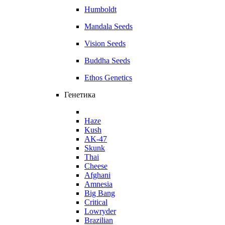
Humboldt
Mandala Seeds
Vision Seeds
Buddha Seeds
Ethos Genetics
Генетика
Haze
Kush
AK-47
Skunk
Thai
Cheese
Afghani
Amnesia
Big Bang
Critical
Lowryder
Brazilian