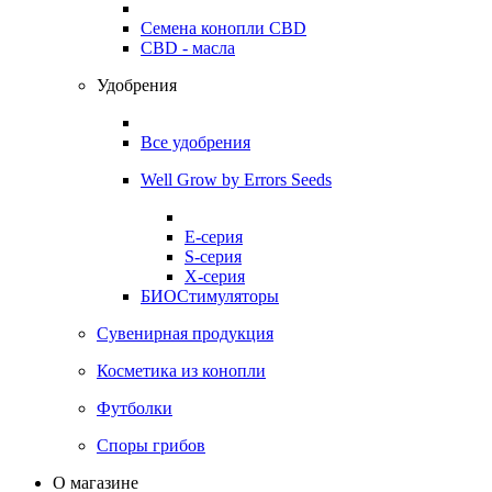
Семена конопли CBD
CBD - масла
Удобрения
Все удобрения
Well Grow by Errors Seeds
E-серия
S-серия
X-серия
БИОСтимуляторы
Сувенирная продукция
Косметика из конопли
Футболки
Споры грибов
О магазине