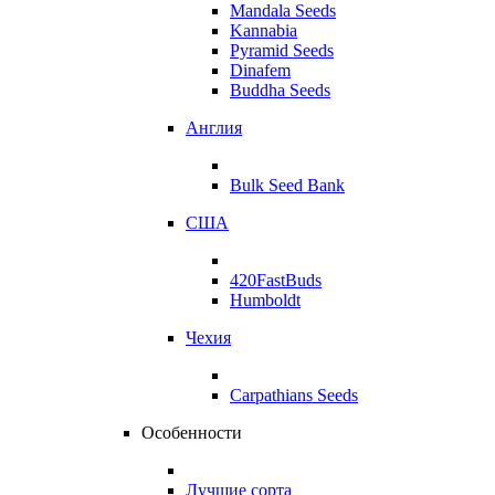
Mandala Seeds
Kannabia
Pyramid Seeds
Dinafem
Buddha Seeds
Англия
Bulk Seed Bank
США
420FastBuds
Humboldt
Чехия
Carpathians Seeds
Особенности
Лучшие сорта