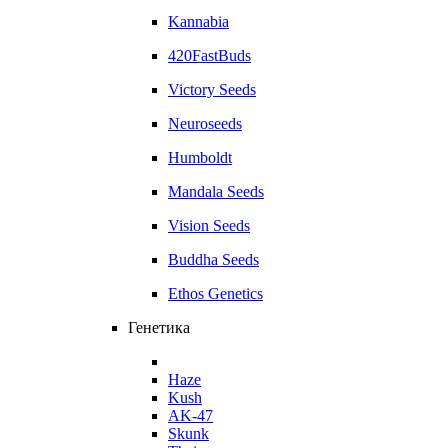
Kannabia
420FastBuds
Victory Seeds
Neuroseeds
Humboldt
Mandala Seeds
Vision Seeds
Buddha Seeds
Ethos Genetics
Генетика
Haze
Kush
AK-47
Skunk