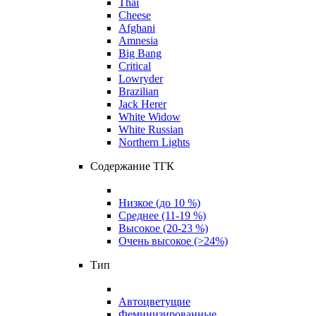
Thai
Cheese
Afghani
Amnesia
Big Bang
Critical
Lowryder
Brazilian
Jack Herer
White Widow
White Russian
Northern Lights
Содержание ТГК
Низкое (до 10 %)
Среднее (11-19 %)
Высокое (20-23 %)
Очень высокое (>24%)
Тип
Автоцветущие
Феминизированные