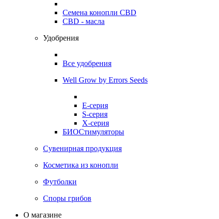
Семена конопли CBD
CBD - масла
Удобрения
Все удобрения
Well Grow by Errors Seeds
E-серия
S-серия
X-серия
БИОСтимуляторы
Сувенирная продукция
Косметика из конопли
Футболки
Споры грибов
О магазине