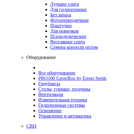
Лучшие сорта
Для гидропоники
Без запаха
Фотопериодичные
Поштучно
Для новичков
Психоделические
Веселящие сорта
Семена конопли оптом
Оборудование
Все оборудование
PRO100 GrowBox by Errors Seeds
Гроубоксы
Столы, горшки, поддоны
Вентиляция
Измерительная техника
Гидропонные системы
Освещение
Управление и автоматика
CBD