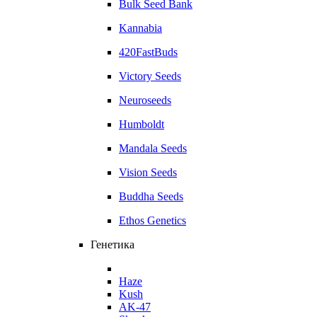
Bulk Seed Bank
Kannabia
420FastBuds
Victory Seeds
Neuroseeds
Humboldt
Mandala Seeds
Vision Seeds
Buddha Seeds
Ethos Genetics
Генетика
Haze
Kush
AK-47