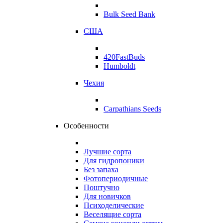
Bulk Seed Bank
США
420FastBuds
Humboldt
Чехия
Carpathians Seeds
Особенности
Лучшие сорта
Для гидропоники
Без запаха
Фотопериодичные
Поштучно
Для новичков
Психоделические
Веселящие сорта