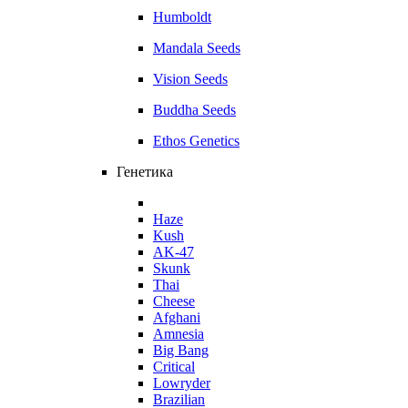
Humboldt
Mandala Seeds
Vision Seeds
Buddha Seeds
Ethos Genetics
Генетика
Haze
Kush
AK-47
Skunk
Thai
Cheese
Afghani
Amnesia
Big Bang
Critical
Lowryder
Brazilian