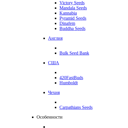
Victory Seeds
Mandala Seeds
Kannabia
Pyramid Seeds
Dinafem
Buddha Seeds
Англия
Bulk Seed Bank
США
420FastBuds
Humboldt
Чехия
Carpathians Seeds
Особенности