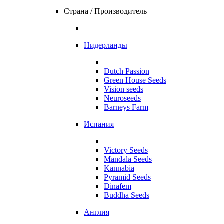
Страна / Производитель
Нидерланды
Dutch Passion
Green House Seeds
Vision seeds
Neuroseeds
Barneys Farm
Испания
Victory Seeds
Mandala Seeds
Kannabia
Pyramid Seeds
Dinafem
Buddha Seeds
Англия