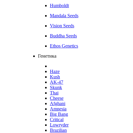
Humboldt
Mandala Seeds
Vision Seeds
Buddha Seeds
Ethos Genetics
Генетика
Haze
Kush
AK-47
Skunk
Thai
Cheese
Afghani
Amnesia
Big Bang
Critical
Lowryder
Brazilian