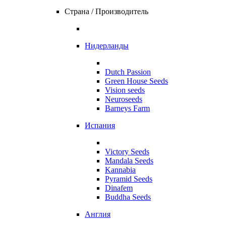
Страна / Производитель
Нидерланды
Dutch Passion
Green House Seeds
Vision seeds
Neuroseeds
Barneys Farm
Испания
Victory Seeds
Mandala Seeds
Kannabia
Pyramid Seeds
Dinafem
Buddha Seeds
Англия