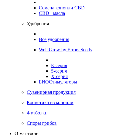
Семена конопли CBD
CBD - масла
Удобрения
Все удобрения
Well Grow by Errors Seeds
E-серия
S-серия
X-серия
БИОСтимуляторы
Сувенирная продукция
Косметика из конопли
Футболки
Споры грибов
О магазине