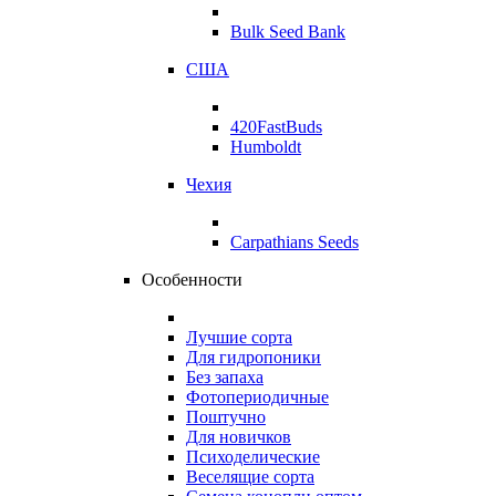
Bulk Seed Bank
США
420FastBuds
Humboldt
Чехия
Carpathians Seeds
Особенности
Лучшие сорта
Для гидропоники
Без запаха
Фотопериодичные
Поштучно
Для новичков
Психоделические
Веселящие сорта