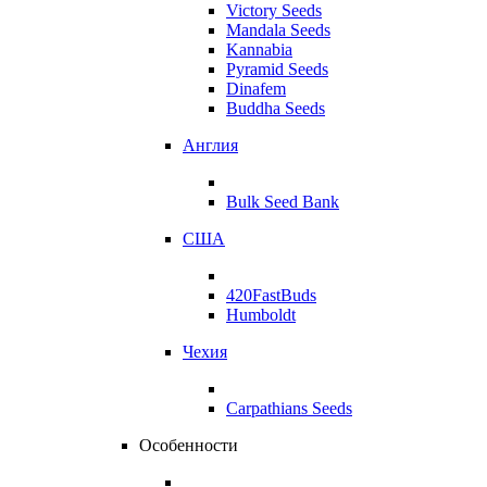
Victory Seeds
Mandala Seeds
Kannabia
Pyramid Seeds
Dinafem
Buddha Seeds
Англия
Bulk Seed Bank
США
420FastBuds
Humboldt
Чехия
Carpathians Seeds
Особенности