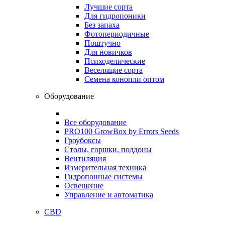
Лучшие сорта
Для гидропоники
Без запаха
Фотопериодичные
Поштучно
Для новичков
Психоделические
Веселящие сорта
Семена конопли оптом
Оборудование
Все оборудование
PRO100 GrowBox by Errors Seeds
Гроубоксы
Столы, горшки, поддоны
Вентиляция
Измерительная техника
Гидропонные системы
Освещение
Управление и автоматика
CBD