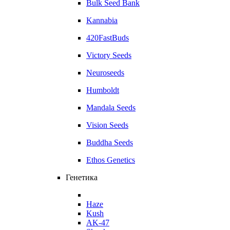
Bulk Seed Bank
Kannabia
420FastBuds
Victory Seeds
Neuroseeds
Humboldt
Mandala Seeds
Vision Seeds
Buddha Seeds
Ethos Genetics
Генетика
Haze
Kush
AK-47