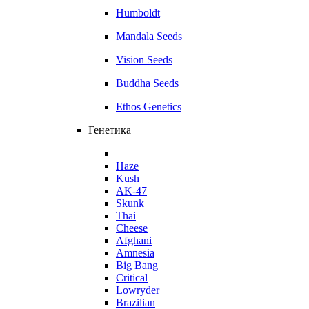
Humboldt
Mandala Seeds
Vision Seeds
Buddha Seeds
Ethos Genetics
Генетика
Haze
Kush
AK-47
Skunk
Thai
Cheese
Afghani
Amnesia
Big Bang
Critical
Lowryder
Brazilian