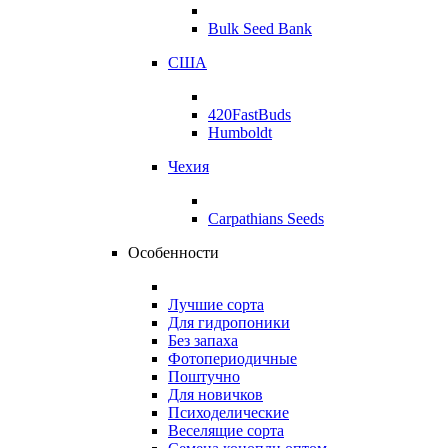
Bulk Seed Bank
США
420FastBuds
Humboldt
Чехия
Carpathians Seeds
Особенности
Лучшие сорта
Для гидропоники
Без запаха
Фотопериодичные
Поштучно
Для новичков
Психоделические
Веселящие сорта