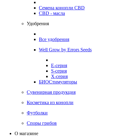
Семена конопли CBD
CBD - масла
Удобрения
Все удобрения
Well Grow by Errors Seeds
E-серия
S-серия
X-серия
БИОСтимуляторы
Сувенирная продукция
Косметика из конопли
Футболки
Споры грибов
О магазине