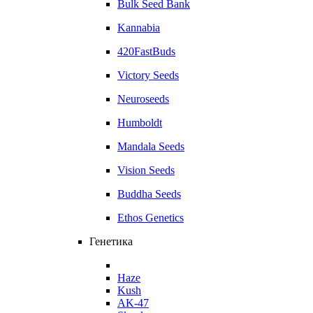
Bulk Seed Bank
Kannabia
420FastBuds
Victory Seeds
Neuroseeds
Humboldt
Mandala Seeds
Vision Seeds
Buddha Seeds
Ethos Genetics
Генетика
Haze
Kush
AK-47