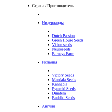
Страна / Производитель
Нидерланды
Dutch Passion
Green House Seeds
Vision seeds
Neuroseeds
Barneys Farm
Испания
Victory Seeds
Mandala Seeds
Kannabia
Pyramid Seeds
Dinafem
Buddha Seeds
Англия