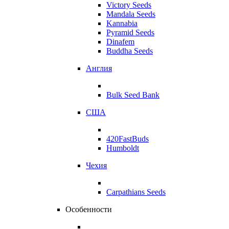
Victory Seeds
Mandala Seeds
Kannabia
Pyramid Seeds
Dinafem
Buddha Seeds
Англия
Bulk Seed Bank
США
420FastBuds
Humboldt
Чехия
Carpathians Seeds
Особенности