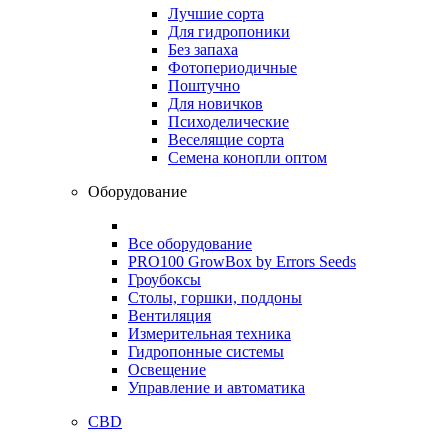
Лучшие сорта
Для гидропоники
Без запаха
Фотопериодичные
Поштучно
Для новичков
Психоделические
Веселящие сорта
Семена конопли оптом
Оборудование
Все оборудование
PRO100 GrowBox by Errors Seeds
Гроубоксы
Столы, горшки, поддоны
Вентиляция
Измерительная техника
Гидропонные системы
Освещение
Управление и автоматика
CBD