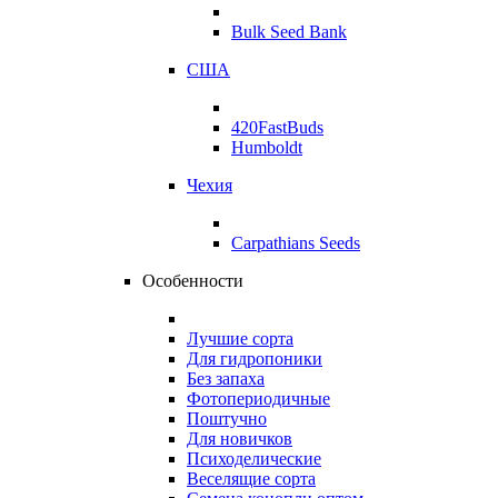
Bulk Seed Bank
США
420FastBuds
Humboldt
Чехия
Carpathians Seeds
Особенности
Лучшие сорта
Для гидропоники
Без запаха
Фотопериодичные
Поштучно
Для новичков
Психоделические
Веселящие сорта