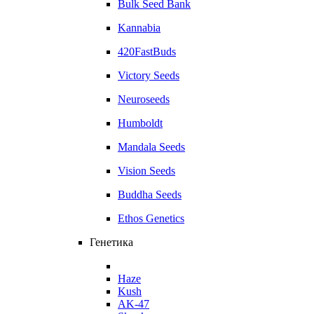
Bulk Seed Bank
Kannabia
420FastBuds
Victory Seeds
Neuroseeds
Humboldt
Mandala Seeds
Vision Seeds
Buddha Seeds
Ethos Genetics
Генетика
Haze
Kush
AK-47