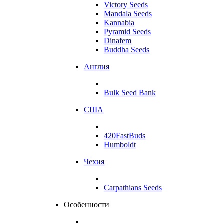
Victory Seeds
Mandala Seeds
Kannabia
Pyramid Seeds
Dinafem
Buddha Seeds
Англия
Bulk Seed Bank
США
420FastBuds
Humboldt
Чехия
Carpathians Seeds
Особенности