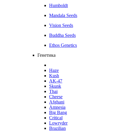
Humboldt
Mandala Seeds
Vision Seeds
Buddha Seeds
Ethos Genetics
Генетика
Haze
Kush
AK-47
Skunk
Thai
Cheese
Afghani
Amnesia
Big Bang
Critical
Lowryder
Brazilian