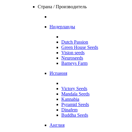
Страна / Производитель
Нидерланды
Dutch Passion
Green House Seeds
Vision seeds
Neuroseeds
Barneys Farm
Испания
Victory Seeds
Mandala Seeds
Kannabia
Pyramid Seeds
Dinafem
Buddha Seeds
Англия