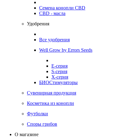
Семена конопли CBD
CBD - масла
Удобрения
Все удобрения
Well Grow by Errors Seeds
E-серия
S-серия
X-серия
БИОСтимуляторы
Сувенирная продукция
Косметика из конопли
Футболки
Споры грибов
О магазине