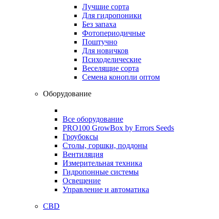
Лучшие сорта
Для гидропоники
Без запаха
Фотопериодичные
Поштучно
Для новичков
Психоделические
Веселящие сорта
Семена конопли оптом
Оборудование
Все оборудование
PRO100 GrowBox by Errors Seeds
Гроубоксы
Столы, горшки, поддоны
Вентиляция
Измерительная техника
Гидропонные системы
Освещение
Управление и автоматика
CBD