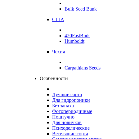
Bulk Seed Bank
США
420FastBuds
Humboldt
Чехия
Carpathians Seeds
Особенности
Лучшие сорта
Для гидропоники
Без запаха
Фотопериодичные
Поштучно
Для новичков
Психоделические
Веселящие сорта