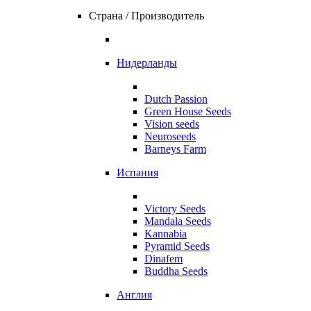
Страна / Производитель
Нидерланды
Dutch Passion
Green House Seeds
Vision seeds
Neuroseeds
Barneys Farm
Испания
Victory Seeds
Mandala Seeds
Kannabia
Pyramid Seeds
Dinafem
Buddha Seeds
Англия