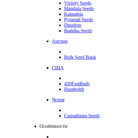
Victory Seeds
Mandala Seeds
Kannabia
Pyramid Seeds
Dinafem
Buddha Seeds
Англия
Bulk Seed Bank
США
420FastBuds
Humboldt
Чехия
Carpathians Seeds
Особенности