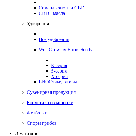
Семена конопли CBD
CBD - масла
Удобрения
Все удобрения
Well Grow by Errors Seeds
E-серия
S-серия
X-серия
БИОСтимуляторы
Сувенирная продукция
Косметика из конопли
Футболки
Споры грибов
О магазине