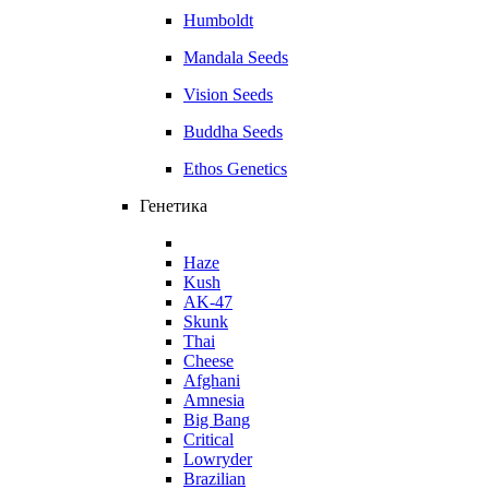
Humboldt
Mandala Seeds
Vision Seeds
Buddha Seeds
Ethos Genetics
Генетика
Haze
Kush
AK-47
Skunk
Thai
Cheese
Afghani
Amnesia
Big Bang
Critical
Lowryder
Brazilian