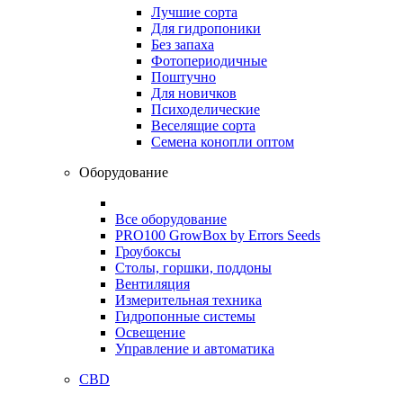
Лучшие сорта
Для гидропоники
Без запаха
Фотопериодичные
Поштучно
Для новичков
Психоделические
Веселящие сорта
Семена конопли оптом
Оборудование
Все оборудование
PRO100 GrowBox by Errors Seeds
Гроубоксы
Столы, горшки, поддоны
Вентиляция
Измерительная техника
Гидропонные системы
Освещение
Управление и автоматика
CBD