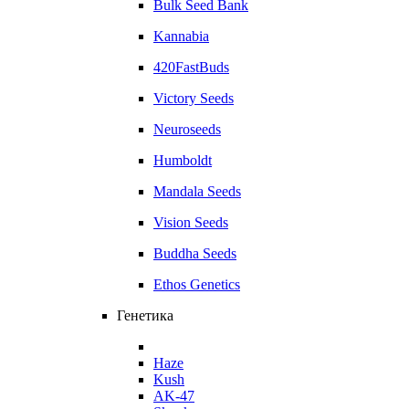
Bulk Seed Bank
Kannabia
420FastBuds
Victory Seeds
Neuroseeds
Humboldt
Mandala Seeds
Vision Seeds
Buddha Seeds
Ethos Genetics
Генетика
Haze
Kush
AK-47