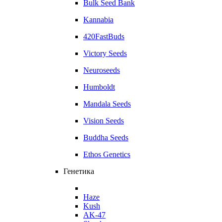
Bulk Seed Bank
Kannabia
420FastBuds
Victory Seeds
Neuroseeds
Humboldt
Mandala Seeds
Vision Seeds
Buddha Seeds
Ethos Genetics
Генетика
Haze
Kush
AK-47