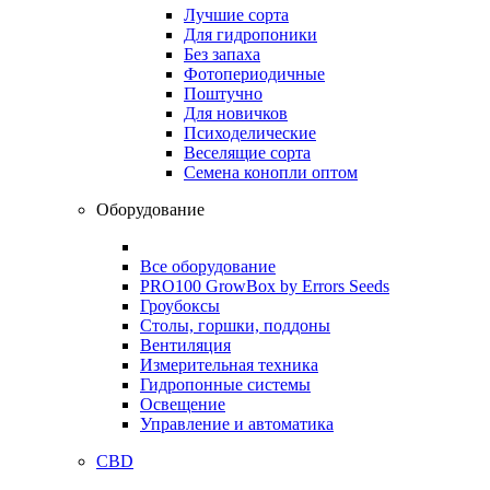
Лучшие сорта
Для гидропоники
Без запаха
Фотопериодичные
Поштучно
Для новичков
Психоделические
Веселящие сорта
Семена конопли оптом
Оборудование
Все оборудование
PRO100 GrowBox by Errors Seeds
Гроубоксы
Столы, горшки, поддоны
Вентиляция
Измерительная техника
Гидропонные системы
Освещение
Управление и автоматика
CBD