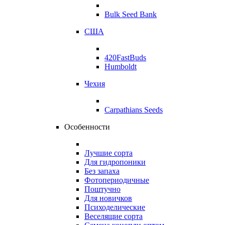
Bulk Seed Bank
США
420FastBuds
Humboldt
Чехия
Carpathians Seeds
Особенности
Лучшие сорта
Для гидропоники
Без запаха
Фотопериодичные
Поштучно
Для новичков
Психоделические
Веселящие сорта