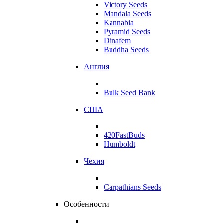
Victory Seeds
Mandala Seeds
Kannabia
Pyramid Seeds
Dinafem
Buddha Seeds
Англия
Bulk Seed Bank
США
420FastBuds
Humboldt
Чехия
Carpathians Seeds
Особенности