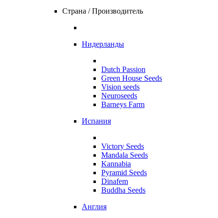
Страна / Производитель
Нидерланды
Dutch Passion
Green House Seeds
Vision seeds
Neuroseeds
Barneys Farm
Испания
Victory Seeds
Mandala Seeds
Kannabia
Pyramid Seeds
Dinafem
Buddha Seeds
Англия