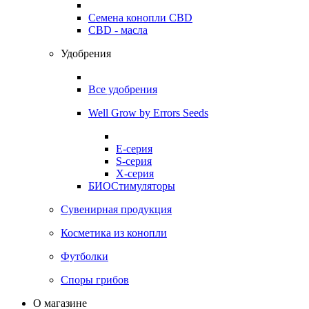
Семена конопли CBD
CBD - масла
Удобрения
Все удобрения
Well Grow by Errors Seeds
E-серия
S-серия
X-серия
БИОСтимуляторы
Сувенирная продукция
Косметика из конопли
Футболки
Споры грибов
О магазине