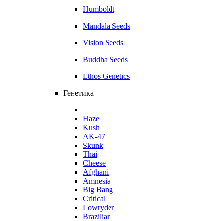
Humboldt
Mandala Seeds
Vision Seeds
Buddha Seeds
Ethos Genetics
Генетика
Haze
Kush
AK-47
Skunk
Thai
Cheese
Afghani
Amnesia
Big Bang
Critical
Lowryder
Brazilian