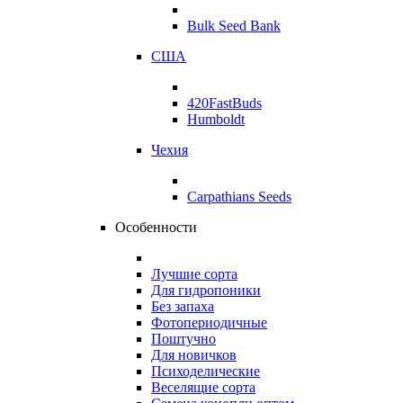
Bulk Seed Bank
США
420FastBuds
Humboldt
Чехия
Carpathians Seeds
Особенности
Лучшие сорта
Для гидропоники
Без запаха
Фотопериодичные
Поштучно
Для новичков
Психоделические
Веселящие сорта