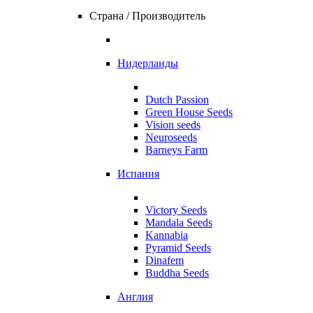
Страна / Производитель
Нидерланды
Dutch Passion
Green House Seeds
Vision seeds
Neuroseeds
Barneys Farm
Испания
Victory Seeds
Mandala Seeds
Kannabia
Pyramid Seeds
Dinafem
Buddha Seeds
Англия