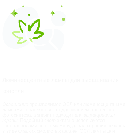
В данной категории нет товаров.
Люминесцентные лампы для выращивания 
конопли
Освещение
 производимое ЭСЛ или люминесцентными 
лампами справляется с поддержанием процессов 
фотосинтеза, а значит подходит для 
выращивания
травы. 
Подобный 
свет
 активно используется 
коноплеводами по всему миру, давая хороший результат 
в виде сладких смолистых 
шишек
. 
ЭСЛ лампы для 