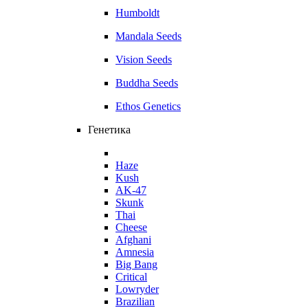
Humboldt
Mandala Seeds
Vision Seeds
Buddha Seeds
Ethos Genetics
Генетика
Haze
Kush
AK-47
Skunk
Thai
Cheese
Afghani
Amnesia
Big Bang
Critical
Lowryder
Brazilian