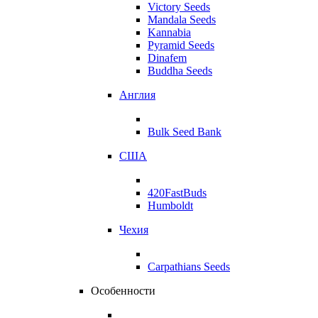
Victory Seeds
Mandala Seeds
Kannabia
Pyramid Seeds
Dinafem
Buddha Seeds
Англия
Bulk Seed Bank
США
420FastBuds
Humboldt
Чехия
Carpathians Seeds
Особенности