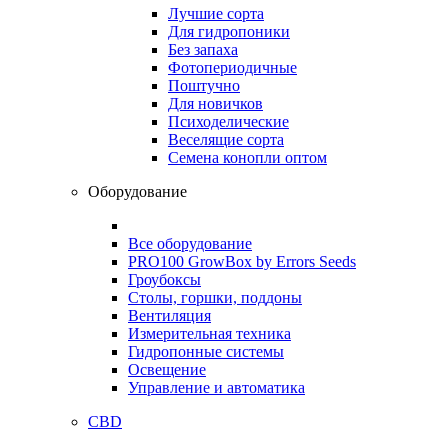
Лучшие сорта
Для гидропоники
Без запаха
Фотопериодичные
Поштучно
Для новичков
Психоделические
Веселящие сорта
Семена конопли оптом
Оборудование
Все оборудование
PRO100 GrowBox by Errors Seeds
Гроубоксы
Столы, горшки, поддоны
Вентиляция
Измерительная техника
Гидропонные системы
Освещение
Управление и автоматика
CBD