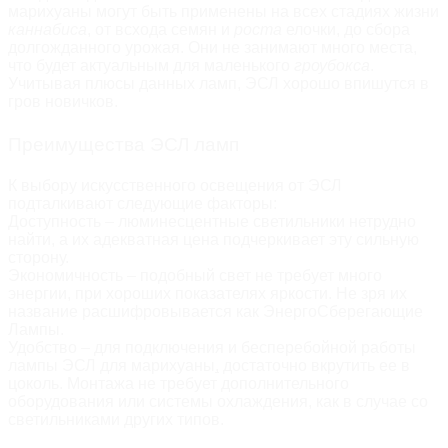
марихуаны
 могут быть применены на всех стадиях жизни 
каннабиса
, от всхода семян и 
роста
 елочки, до сбора 
долгожданного урожая. Они не занимают много места, 
что будет актуальным для маленького 
гроубокса
. 
Учитывая плюсы данных ламп, ЭСЛ хорошо впишутся в 
гров новичков.
Преимущества ЭСЛ ламп
К выбору искусственного освещения от ЭСЛ 
подталкивают следующие факторы:
Доступность – люминесцентные светильники нетрудно 
найти, а их адекватная цена подчеркивает эту сильную 
сторону.
Экономичность – подобный свет не требует много 
энергии, при хороших показателях яркости. Не зря их 
название расшифровывается как ЭнергоСберегающие 
Лампы.
Удобство – для подключения и бесперебойной работы 
лампы ЭСЛ для марихуаны
,
 достаточно вкрутить ее в 
цоколь. Монтажа не требует дополнительного 
оборудования или системы охлаждения, как в случае со 
светильниками других типов.