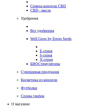
Семена конопли CBD
CBD - масла
Удобрения
Все удобрения
Well Grow by Errors Seeds
E-серия
S-серия
X-серия
БИОСтимуляторы
Сувенирная продукция
Косметика из конопли
Футболки
Споры грибов
О магазине