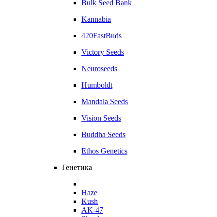
Bulk Seed Bank
Kannabia
420FastBuds
Victory Seeds
Neuroseeds
Humboldt
Mandala Seeds
Vision Seeds
Buddha Seeds
Ethos Genetics
Генетика
Haze
Kush
AK-47