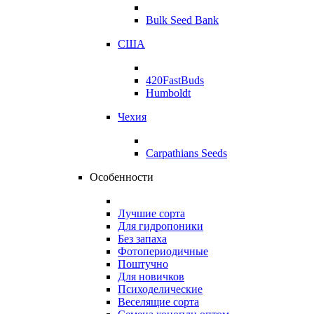
Bulk Seed Bank
США
420FastBuds
Humboldt
Чехия
Carpathians Seeds
Особенности
Лучшие сорта
Для гидропоники
Без запаха
Фотопериодичные
Поштучно
Для новичков
Психоделические
Веселящие сорта