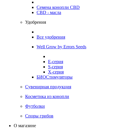
Семена конопли CBD
CBD - масла
Удобрения
Все удобрения
Well Grow by Errors Seeds
E-серия
S-серия
X-серия
БИОСтимуляторы
Сувенирная продукция
Косметика из конопли
Футболки
Споры грибов
О магазине