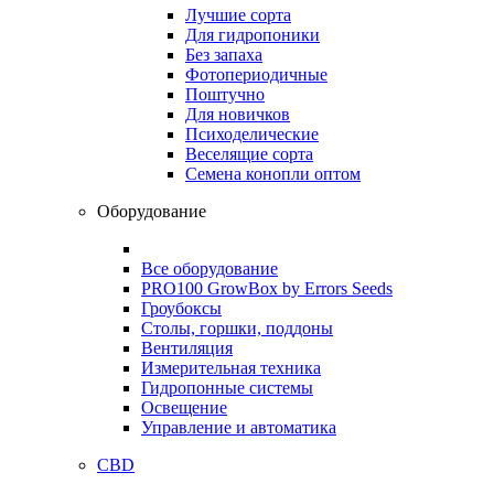
Лучшие сорта
Для гидропоники
Без запаха
Фотопериодичные
Поштучно
Для новичков
Психоделические
Веселящие сорта
Семена конопли оптом
Оборудование
Все оборудование
PRO100 GrowBox by Errors Seeds
Гроубоксы
Столы, горшки, поддоны
Вентиляция
Измерительная техника
Гидропонные системы
Освещение
Управление и автоматика
CBD