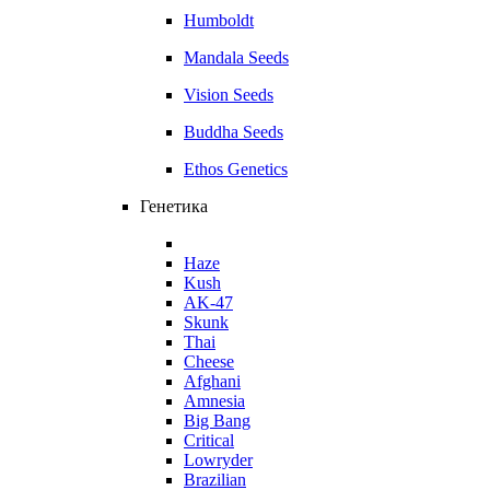
Humboldt
Mandala Seeds
Vision Seeds
Buddha Seeds
Ethos Genetics
Генетика
Haze
Kush
AK-47
Skunk
Thai
Cheese
Afghani
Amnesia
Big Bang
Critical
Lowryder
Brazilian