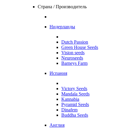
Страна / Производитель
Нидерланды
Dutch Passion
Green House Seeds
Vision seeds
Neuroseeds
Barneys Farm
Испания
Victory Seeds
Mandala Seeds
Kannabia
Pyramid Seeds
Dinafem
Buddha Seeds
Англия