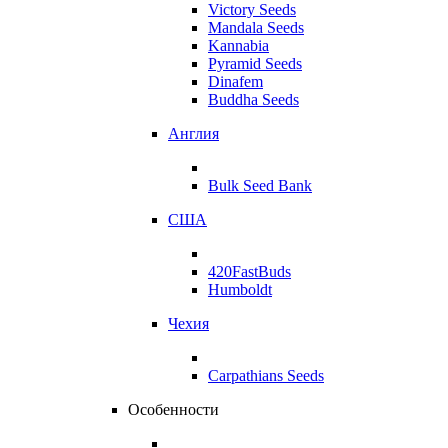
Victory Seeds
Mandala Seeds
Kannabia
Pyramid Seeds
Dinafem
Buddha Seeds
Англия
Bulk Seed Bank
США
420FastBuds
Humboldt
Чехия
Carpathians Seeds
Особенности