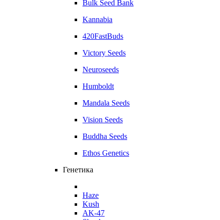
Bulk Seed Bank
Kannabia
420FastBuds
Victory Seeds
Neuroseeds
Humboldt
Mandala Seeds
Vision Seeds
Buddha Seeds
Ethos Genetics
Генетика
Haze
Kush
AK-47