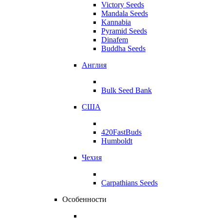
Victory Seeds
Mandala Seeds
Kannabia
Pyramid Seeds
Dinafem
Buddha Seeds
Англия
Bulk Seed Bank
США
420FastBuds
Humboldt
Чехия
Carpathians Seeds
Особенности