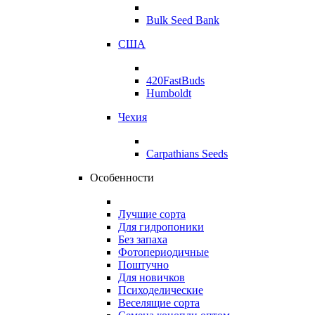
Bulk Seed Bank
США
420FastBuds
Humboldt
Чехия
Carpathians Seeds
Особенности
Лучшие сорта
Для гидропоники
Без запаха
Фотопериодичные
Поштучно
Для новичков
Психоделические
Веселящие сорта