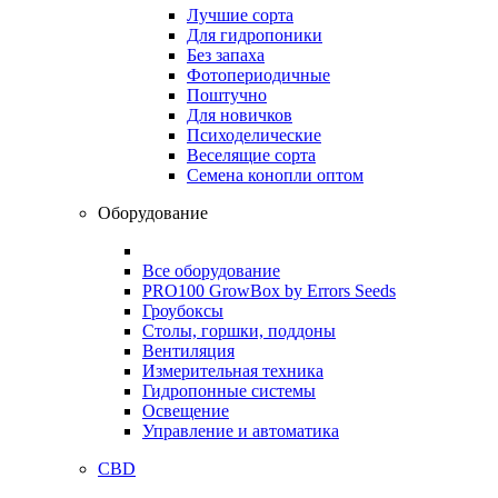
Лучшие сорта
Для гидропоники
Без запаха
Фотопериодичные
Поштучно
Для новичков
Психоделические
Веселящие сорта
Семена конопли оптом
Оборудование
Все оборудование
PRO100 GrowBox by Errors Seeds
Гроубоксы
Столы, горшки, поддоны
Вентиляция
Измерительная техника
Гидропонные системы
Освещение
Управление и автоматика
CBD