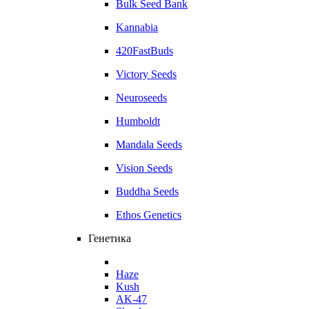
Bulk Seed Bank
Kannabia
420FastBuds
Victory Seeds
Neuroseeds
Humboldt
Mandala Seeds
Vision Seeds
Buddha Seeds
Ethos Genetics
Генетика
Haze
Kush
AK-47