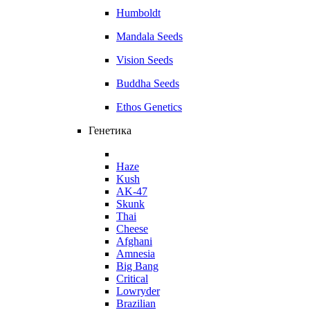
Humboldt
Mandala Seeds
Vision Seeds
Buddha Seeds
Ethos Genetics
Генетика
Haze
Kush
AK-47
Skunk
Thai
Cheese
Afghani
Amnesia
Big Bang
Critical
Lowryder
Brazilian