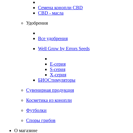
Семена конопли CBD
CBD - масла
Удобрения
Все удобрения
Well Grow by Errors Seeds
E-серия
S-серия
X-серия
БИОСтимуляторы
Сувенирная продукция
Косметика из конопли
Футболки
Споры грибов
О магазине