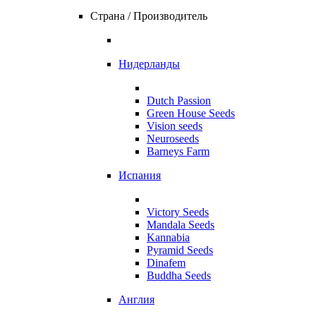
Страна / Производитель
Нидерланды
Dutch Passion
Green House Seeds
Vision seeds
Neuroseeds
Barneys Farm
Испания
Victory Seeds
Mandala Seeds
Kannabia
Pyramid Seeds
Dinafem
Buddha Seeds
Англия