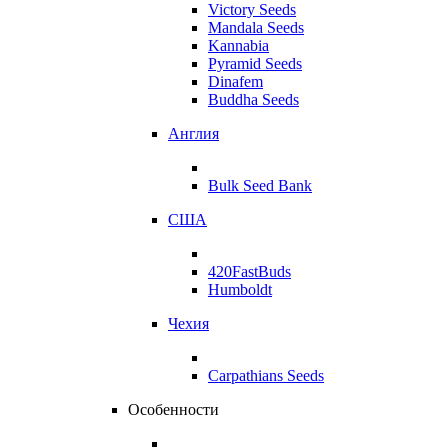
Victory Seeds
Mandala Seeds
Kannabia
Pyramid Seeds
Dinafem
Buddha Seeds
Англия
Bulk Seed Bank
США
420FastBuds
Humboldt
Чехия
Carpathians Seeds
Особенности