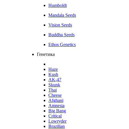
Humboldt
Mandala Seeds
Vision Seeds
Buddha Seeds
Ethos Genetics
Генетика
Haze
Kush
AK-47
Skunk
Thai
Cheese
Afghani
Amnesia
Big Bang
Critical
Lowryder
Brazilian