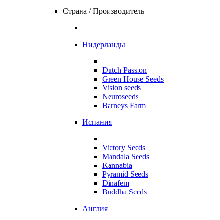
Страна / Производитель
Нидерланды
Dutch Passion
Green House Seeds
Vision seeds
Neuroseeds
Barneys Farm
Испания
Victory Seeds
Mandala Seeds
Kannabia
Pyramid Seeds
Dinafem
Buddha Seeds
Англия