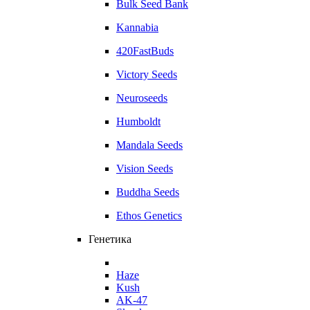
Bulk Seed Bank
Kannabia
420FastBuds
Victory Seeds
Neuroseeds
Humboldt
Mandala Seeds
Vision Seeds
Buddha Seeds
Ethos Genetics
Генетика
Haze
Kush
AK-47