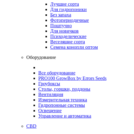
Лучшие сорта
Для гидропоники
Без запаха
Фотопериодичные
Поштучно
Для новичков
Психоделические
Веселящие сорта
Семена конопли оптом
Оборудование
Все оборудование
PRO100 GrowBox by Errors Seeds
Гроубоксы
Столы, горшки, поддоны
Вентиляция
Измерительная техника
Гидропонные системы
Освещение
Управление и автоматика
CBD