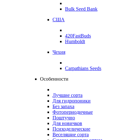
Bulk Seed Bank
США
420FastBuds
Humboldt
Чехия
Carpathians Seeds
Особенности
Лучшие сорта
Для гидропоники
Без запаха
Фотопериодичные
Поштучно
Для новичков
Психоделические
Веселящие сорта