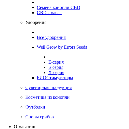
Семена конопли CBD
CBD - масла
Удобрения
Все удобрения
Well Grow by Errors Seeds
E-серия
S-серия
X-серия
БИОСтимуляторы
Сувенирная продукция
Косметика из конопли
Футболки
Споры грибов
О магазине