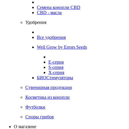
Семена конопли CBD
CBD - масла
Удобрения
Все удобрения
Well Grow by Errors Seeds
E-серия
S-серия
X-серия
БИОСтимуляторы
Сувенирная продукция
Косметика из конопли
Футболки
Споры грибов
О магазине