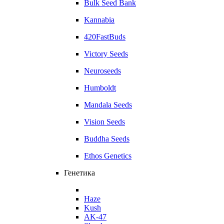
Bulk Seed Bank
Kannabia
420FastBuds
Victory Seeds
Neuroseeds
Humboldt
Mandala Seeds
Vision Seeds
Buddha Seeds
Ethos Genetics
Генетика
Haze
Kush
AK-47