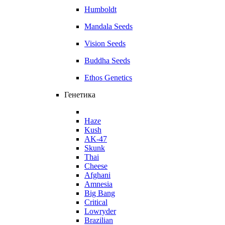
Humboldt
Mandala Seeds
Vision Seeds
Buddha Seeds
Ethos Genetics
Генетика
Haze
Kush
AK-47
Skunk
Thai
Cheese
Afghani
Amnesia
Big Bang
Critical
Lowryder
Brazilian