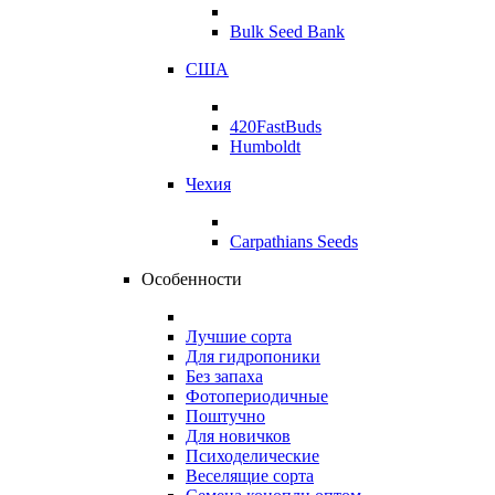
Bulk Seed Bank
США
420FastBuds
Humboldt
Чехия
Carpathians Seeds
Особенности
Лучшие сорта
Для гидропоники
Без запаха
Фотопериодичные
Поштучно
Для новичков
Психоделические
Веселящие сорта