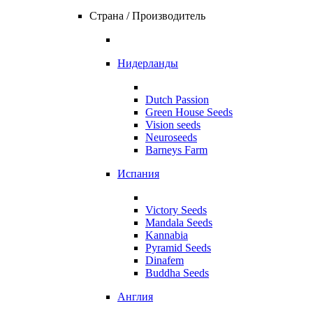
Страна / Производитель
Нидерланды
Dutch Passion
Green House Seeds
Vision seeds
Neuroseeds
Barneys Farm
Испания
Victory Seeds
Mandala Seeds
Kannabia
Pyramid Seeds
Dinafem
Buddha Seeds
Англия