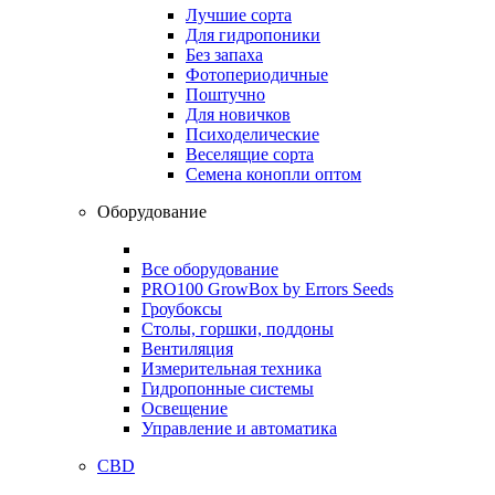
Лучшие сорта
Для гидропоники
Без запаха
Фотопериодичные
Поштучно
Для новичков
Психоделические
Веселящие сорта
Семена конопли оптом
Оборудование
Все оборудование
PRO100 GrowBox by Errors Seeds
Гроубоксы
Столы, горшки, поддоны
Вентиляция
Измерительная техника
Гидропонные системы
Освещение
Управление и автоматика
CBD