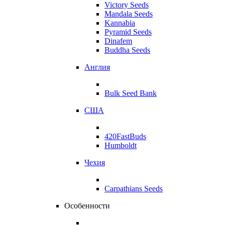
Victory Seeds
Mandala Seeds
Kannabia
Pyramid Seeds
Dinafem
Buddha Seeds
Англия
Bulk Seed Bank
США
420FastBuds
Humboldt
Чехия
Carpathians Seeds
Особенности