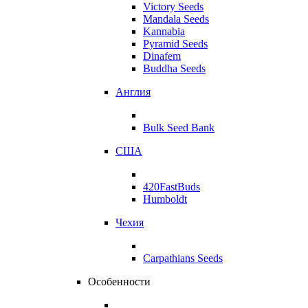
Victory Seeds
Mandala Seeds
Kannabia
Pyramid Seeds
Dinafem
Buddha Seeds
Англия
Bulk Seed Bank
США
420FastBuds
Humboldt
Чехия
Carpathians Seeds
Особенности