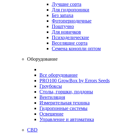
Лучшие сорта
Для гидропоники
Без запаха
Фотопериодичные
Поштучно
Для новичков
Психоделические
Веселящие сорта
Семена конопли оптом
Оборудование
Все оборудование
PRO100 GrowBox by Errors Seeds
Гроубоксы
Столы, горшки, поддоны
Вентиляция
Измерительная техника
Гидропонные системы
Освещение
Управление и автоматика
CBD