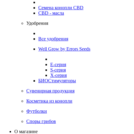
Семена конопли CBD
CBD - масла
Удобрения
Все удобрения
Well Grow by Errors Seeds
E-серия
S-серия
X-серия
БИОСтимуляторы
Сувенирная продукция
Косметика из конопли
Футболки
Споры грибов
О магазине