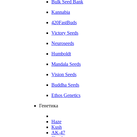
Bulk Seed Bank
Kannabia
420FastBuds
Victory Seeds
Neuroseeds
Humboldt
Mandala Seeds
Vision Seeds
Buddha Seeds
Ethos Genetics
Генетика
Haze
Kush
AK-47