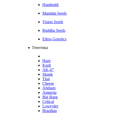
Humboldt
Mandala Seeds
Vision Seeds
Buddha Seeds
Ethos Genetics
Генетика
Haze
Kush
AK-47
Skunk
Thai
Cheese
Afghani
Amnesia
Big Bang
Critical
Lowryder
Brazilian