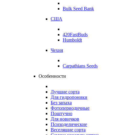
Bulk Seed Bank
США
420FastBuds
Humboldt
Чехия
Carpathians Seeds
Особенности
Лучшие сорта
Для гидропоники
Без запаха
Фотопериодичные
Поштучно
Для новичков
Психоделические
Веселящие сорта