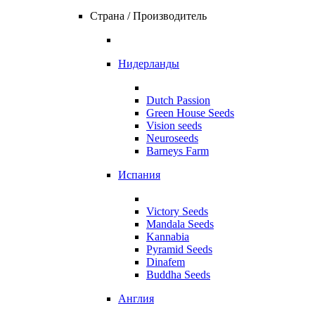
Страна / Производитель
Нидерланды
Dutch Passion
Green House Seeds
Vision seeds
Neuroseeds
Barneys Farm
Испания
Victory Seeds
Mandala Seeds
Kannabia
Pyramid Seeds
Dinafem
Buddha Seeds
Англия