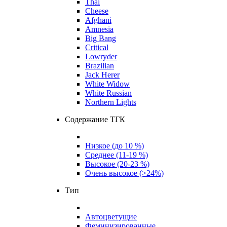
Thai
Cheese
Afghani
Amnesia
Big Bang
Critical
Lowryder
Brazilian
Jack Herer
White Widow
White Russian
Northern Lights
Содержание ТГК
Низкое (до 10 %)
Среднее (11-19 %)
Высокое (20-23 %)
Очень высокое (>24%)
Тип
Автоцветущие
Феминизированные