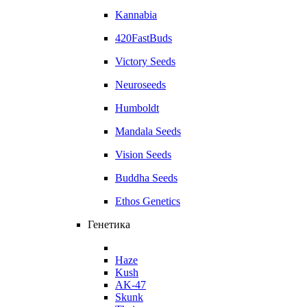
Kannabia
420FastBuds
Victory Seeds
Neuroseeds
Humboldt
Mandala Seeds
Vision Seeds
Buddha Seeds
Ethos Genetics
Генетика
Haze
Kush
AK-47
Skunk