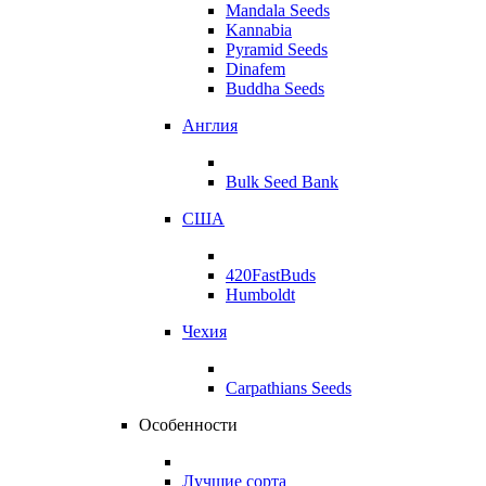
Mandala Seeds
Kannabia
Pyramid Seeds
Dinafem
Buddha Seeds
Англия
Bulk Seed Bank
США
420FastBuds
Humboldt
Чехия
Carpathians Seeds
Особенности
Лучшие сорта