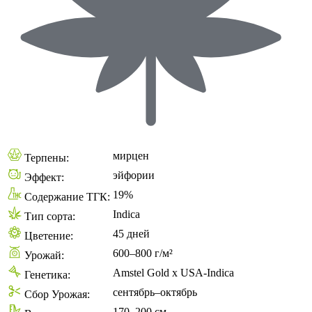
мирцен
Терпены:
эйфории
Эффект:
19%
Содержание ТГК:
Indica
Тип сорта:
45 дней
Цветение:
600–800 г/м²
Урожай:
Amstel Gold x USA-Indica
Генетика:
сентябрь–октябрь
Сбор Урожая:
170–200 см