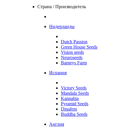
Страна / Производитель
Нидерланды
Dutch Passion
Green House Seeds
Vision seeds
Neuroseeds
Barneys Farm
Испания
Victory Seeds
Mandala Seeds
Kannabia
Pyramid Seeds
Dinafem
Buddha Seeds
Англия