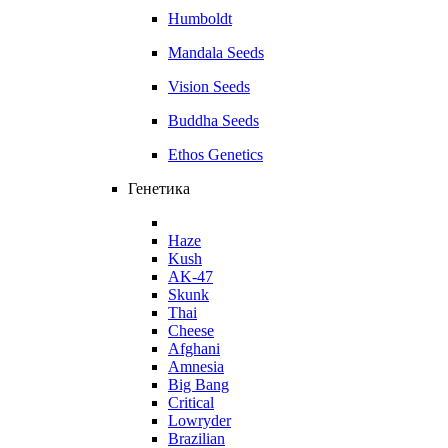
Humboldt
Mandala Seeds
Vision Seeds
Buddha Seeds
Ethos Genetics
Генетика
Haze
Kush
AK-47
Skunk
Thai
Cheese
Afghani
Amnesia
Big Bang
Critical
Lowryder
Brazilian