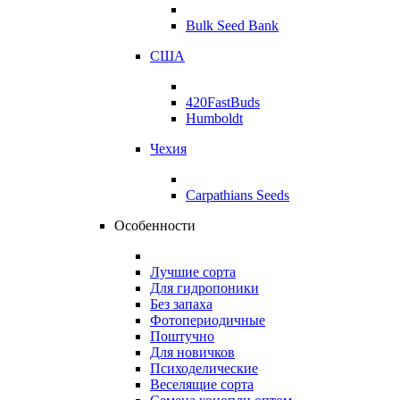
Bulk Seed Bank
США
420FastBuds
Humboldt
Чехия
Carpathians Seeds
Особенности
Лучшие сорта
Для гидропоники
Без запаха
Фотопериодичные
Поштучно
Для новичков
Психоделические
Веселящие сорта