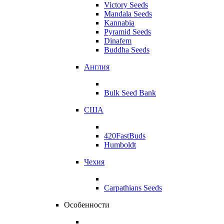
Victory Seeds
Mandala Seeds
Kannabia
Pyramid Seeds
Dinafem
Buddha Seeds
Англия
Bulk Seed Bank
США
420FastBuds
Humboldt
Чехия
Carpathians Seeds
Особенности