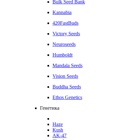
Bulk Seed Bank
Kannabia
420FastBuds
Victory Seeds
Neuroseeds
Humboldt
Mandala Seeds
Vision Seeds
Buddha Seeds
Ethos Genetics
Генетика
Haze
Kush
AK-47