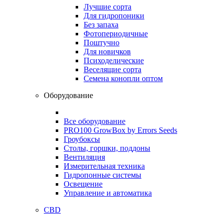
Лучшие сорта
Для гидропоники
Без запаха
Фотопериодичные
Поштучно
Для новичков
Психоделические
Веселящие сорта
Семена конопли оптом
Оборудование
Все оборудование
PRO100 GrowBox by Errors Seeds
Гроубоксы
Столы, горшки, поддоны
Вентиляция
Измерительная техника
Гидропонные системы
Освещение
Управление и автоматика
CBD