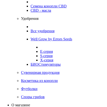
Семена конопли CBD
CBD - масла
Удобрения
Все удобрения
Well Grow by Errors Seeds
E-серия
S-серия
X-серия
БИОСтимуляторы
Сувенирная продукция
Косметика из конопли
Футболки
Споры грибов
О магазине