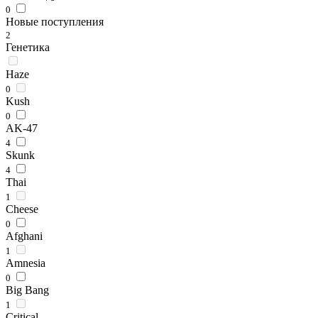
0
Новые поступления
2
Генетика
Haze
0
Kush
0
AK-47
4
Skunk
4
Thai
1
Cheese
0
Afghani
1
Amnesia
0
Big Bang
1
Critical