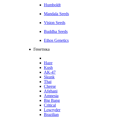
Humboldt
Mandala Seeds
Vision Seeds
Buddha Seeds
Ethos Genetics
Генетика
Haze
Kush
AK-47
Skunk
Thai
Cheese
Afghani
Amnesia
Big Bang
Critical
Lowryder
Brazilian