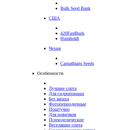
Bulk Seed Bank
США
420FastBuds
Humboldt
Чехия
Carpathians Seeds
Особенности
Лучшие сорта
Для гидропоники
Без запаха
Фотопериодичные
Поштучно
Для новичков
Психоделические
Веселящие сорта