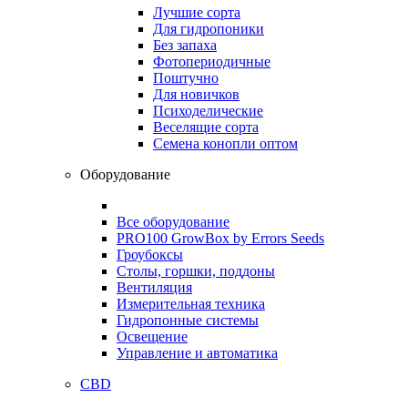
Лучшие сорта
Для гидропоники
Без запаха
Фотопериодичные
Поштучно
Для новичков
Психоделические
Веселящие сорта
Семена конопли оптом
Оборудование
Все оборудование
PRO100 GrowBox by Errors Seeds
Гроубоксы
Столы, горшки, поддоны
Вентиляция
Измерительная техника
Гидропонные системы
Освещение
Управление и автоматика
CBD