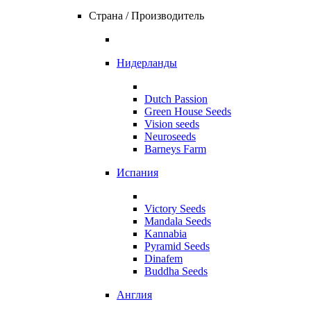
Страна / Производитель
Нидерланды
Dutch Passion
Green House Seeds
Vision seeds
Neuroseeds
Barneys Farm
Испания
Victory Seeds
Mandala Seeds
Kannabia
Pyramid Seeds
Dinafem
Buddha Seeds
Англия