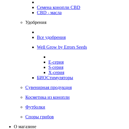
Семена конопли CBD
CBD - масла
Удобрения
Все удобрения
Well Grow by Errors Seeds
E-серия
S-серия
X-серия
БИОСтимуляторы
Сувенирная продукция
Косметика из конопли
Футболки
Споры грибов
О магазине