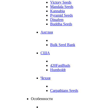
Victory Seeds
Mandala Seeds
Kannabia
Pyramid Seeds
Dinafem
Buddha Seeds
Англия
Bulk Seed Bank
США
420FastBuds
Humboldt
Чехия
Carpathians Seeds
Особенности