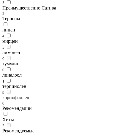
5
Преимущественно Сатива
2
Терпены
пинен
4
мирцен
5
лимонен
0
хумулин
0
линалоол
1
терпинолен
9
кариофиллен
0
Рекомендации
Хиты
2
Рекомендуемые