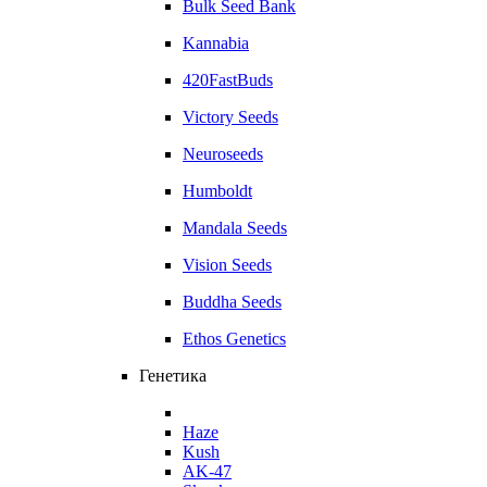
Bulk Seed Bank
Kannabia
420FastBuds
Victory Seeds
Neuroseeds
Humboldt
Mandala Seeds
Vision Seeds
Buddha Seeds
Ethos Genetics
Генетика
Haze
Kush
AK-47