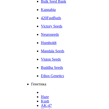
Bulk Seed Bank
Kannabia
420FastBuds
Victory Seeds
Neuroseeds
Humboldt
Mandala Seeds
Vision Seeds
Buddha Seeds
Ethos Genetics
Генетика
Haze
Kush
AK-47