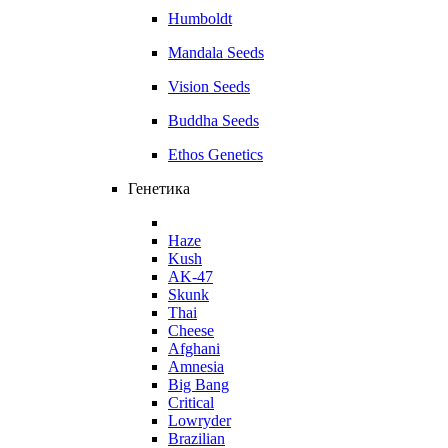
Humboldt
Mandala Seeds
Vision Seeds
Buddha Seeds
Ethos Genetics
Генетика
Haze
Kush
AK-47
Skunk
Thai
Cheese
Afghani
Amnesia
Big Bang
Critical
Lowryder
Brazilian