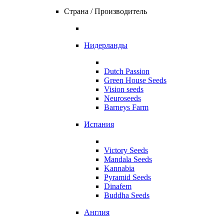
Страна / Производитель
Нидерланды
Dutch Passion
Green House Seeds
Vision seeds
Neuroseeds
Barneys Farm
Испания
Victory Seeds
Mandala Seeds
Kannabia
Pyramid Seeds
Dinafem
Buddha Seeds
Англия