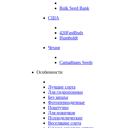
Bulk Seed Bank
США
420FastBuds
Humboldt
Чехия
Carpathians Seeds
Особенности
Лучшие сорта
Для гидропоники
Без запаха
Фотопериодичные
Поштучно
Для новичков
Психоделические
Веселящие сорта