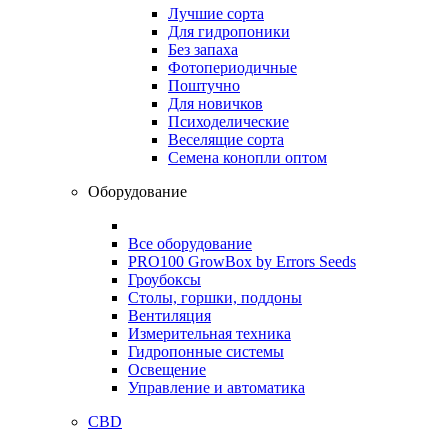
Лучшие сорта
Для гидропоники
Без запаха
Фотопериодичные
Поштучно
Для новичков
Психоделические
Веселящие сорта
Семена конопли оптом
Оборудование
Все оборудование
PRO100 GrowBox by Errors Seeds
Гроубоксы
Столы, горшки, поддоны
Вентиляция
Измерительная техника
Гидропонные системы
Освещение
Управление и автоматика
CBD