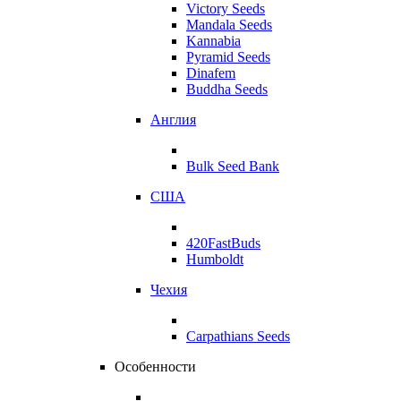
Victory Seeds
Mandala Seeds
Kannabia
Pyramid Seeds
Dinafem
Buddha Seeds
Англия
Bulk Seed Bank
США
420FastBuds
Humboldt
Чехия
Carpathians Seeds
Особенности