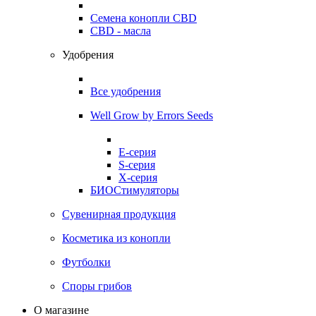
Семена конопли CBD
CBD - масла
Удобрения
Все удобрения
Well Grow by Errors Seeds
E-серия
S-серия
X-серия
БИОСтимуляторы
Сувенирная продукция
Косметика из конопли
Футболки
Споры грибов
О магазине