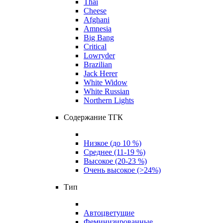
Thai
Cheese
Afghani
Amnesia
Big Bang
Critical
Lowryder
Brazilian
Jack Herer
White Widow
White Russian
Northern Lights
Содержание ТГК
Низкое (до 10 %)
Среднее (11-19 %)
Высокое (20-23 %)
Очень высокое (>24%)
Тип
Автоцветущие
Феминизированные