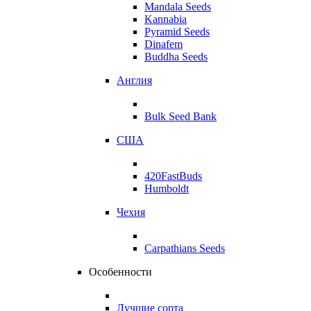
Mandala Seeds
Kannabia
Pyramid Seeds
Dinafem
Buddha Seeds
Англия
Bulk Seed Bank
США
420FastBuds
Humboldt
Чехия
Carpathians Seeds
Особенности
Лучшие сорта