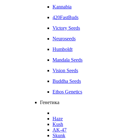
Kannabia
420FastBuds
Victory Seeds
Neuroseeds
Humboldt
Mandala Seeds
Vision Seeds
Buddha Seeds
Ethos Genetics
Генетика
Haze
Kush
AK-47
Skunk