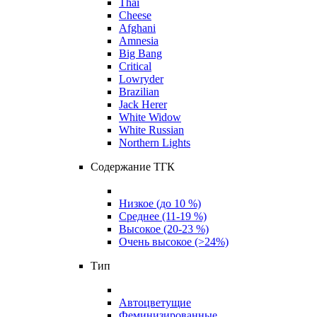
Thai
Cheese
Afghani
Amnesia
Big Bang
Critical
Lowryder
Brazilian
Jack Herer
White Widow
White Russian
Northern Lights
Содержание ТГК
Низкое (до 10 %)
Среднее (11-19 %)
Высокое (20-23 %)
Очень высокое (>24%)
Тип
Автоцветущие
Феминизированные