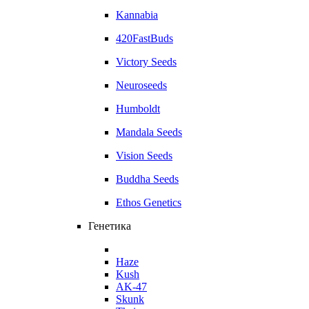
Kannabia
420FastBuds
Victory Seeds
Neuroseeds
Humboldt
Mandala Seeds
Vision Seeds
Buddha Seeds
Ethos Genetics
Генетика
Haze
Kush
AK-47
Skunk