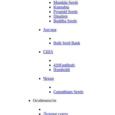
Mandala Seeds
Kannabia
Pyramid Seeds
Dinafem
Buddha Seeds
Англия
Bulk Seed Bank
США
420FastBuds
Humboldt
Чехия
Carpathians Seeds
Особенности
Лучшие сорта