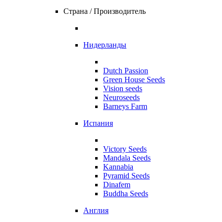
Страна / Производитель
Нидерланды
Dutch Passion
Green House Seeds
Vision seeds
Neuroseeds
Barneys Farm
Испания
Victory Seeds
Mandala Seeds
Kannabia
Pyramid Seeds
Dinafem
Buddha Seeds
Англия