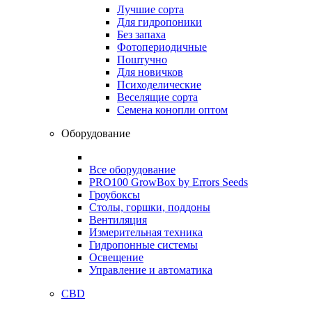
Лучшие сорта
Для гидропоники
Без запаха
Фотопериодичные
Поштучно
Для новичков
Психоделические
Веселящие сорта
Семена конопли оптом
Оборудование
Все оборудование
PRO100 GrowBox by Errors Seeds
Гроубоксы
Столы, горшки, поддоны
Вентиляция
Измерительная техника
Гидропонные системы
Освещение
Управление и автоматика
CBD