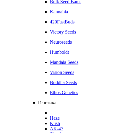
Bulk Seed Bank
Kannabia
420FastBuds
Victory Seeds
Neuroseeds
Humboldt
Mandala Seeds
Vision Seeds
Buddha Seeds
Ethos Genetics
Генетика
Haze
Kush
AK-47