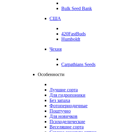
Bulk Seed Bank
США
420FastBuds
Humboldt
Чехия
Carpathians Seeds
Особенности
Лучшие сорта
Для гидропоники
Без запаха
Фотопериодичные
Поштучно
Для новичков
Психоделические
Веселящие сорта