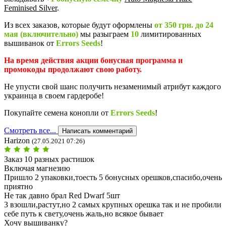
Feminised Silver
.
Из всех заказов, которые будут оформлены
от 350 грн. до 24
мая (включительно)
мы разыграем
10
лимитированных
вышиванок от
Errors Seeds
!
На время действия акции бонусная программа и
промокоды продолжают свою работу.
Не упусти свой шанс получить незаменимый атрибут каждого
украинца в своем гардеробе!
Покупайте семена конопли от
Errors Seeds
!
Смотреть все...
Написать комментарий
Harizon
(27.05.2021 07:26)
Заказ 10 разных растишок
Включая магнезию
Пришло 2 упаковки,тоесть 5 бонусных орешков,спасибо,очень
приятно
Не так давно брал Red Dwarf 5шт
3 взошли,растут,но 2 самых крупных орешка так и не пробили
себе путь к свету,очень жаль,но всякое бывает
Хочу вышиванку?