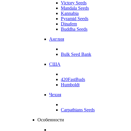
Victory Seeds
Mandala Seeds
Kannabia
Pyramid Seeds
Dinafem
Buddha Seeds
Англия
Bulk Seed Bank
США
420FastBuds
Humboldt
Чехия
Carpathians Seeds
Особенности