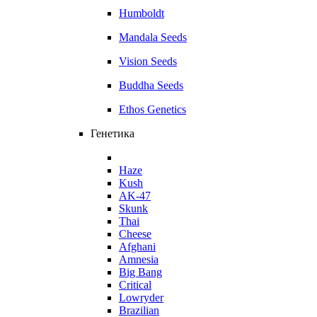
Humboldt
Mandala Seeds
Vision Seeds
Buddha Seeds
Ethos Genetics
Генетика
Haze
Kush
AK-47
Skunk
Thai
Cheese
Afghani
Amnesia
Big Bang
Critical
Lowryder
Brazilian