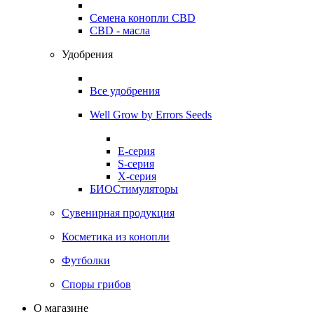
Семена конопли CBD
CBD - масла
Удобрения
Все удобрения
Well Grow by Errors Seeds
E-серия
S-серия
X-серия
БИОСтимуляторы
Сувенирная продукция
Косметика из конопли
Футболки
Споры грибов
О магазине