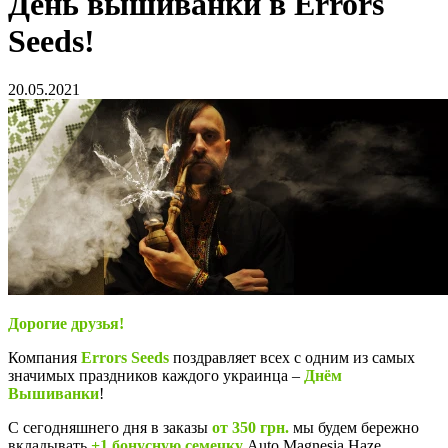
День вышиванки в Errors
Seeds!
20.05.2021
Дорогие друзья!
Компания
Errors Seeds
поздравляет всех с одним из самых
значимых праздников каждого украинца –
Днём
Вышиванки
!
С сегодняшнего дня в заказы
от 350 грн.
мы будем бережно
вкладывать
+1 бонусную семечку
Auto Magnesia Haze