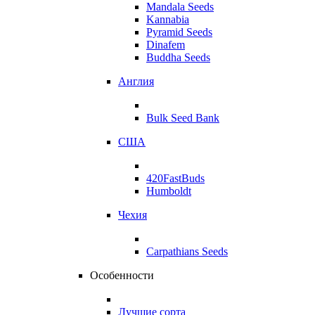
Mandala Seeds
Kannabia
Pyramid Seeds
Dinafem
Buddha Seeds
Англия
Bulk Seed Bank
США
420FastBuds
Humboldt
Чехия
Carpathians Seeds
Особенности
Лучшие сорта