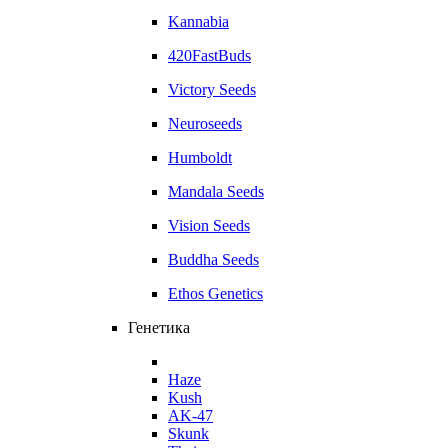
Kannabia
420FastBuds
Victory Seeds
Neuroseeds
Humboldt
Mandala Seeds
Vision Seeds
Buddha Seeds
Ethos Genetics
Генетика
Haze
Kush
AK-47
Skunk