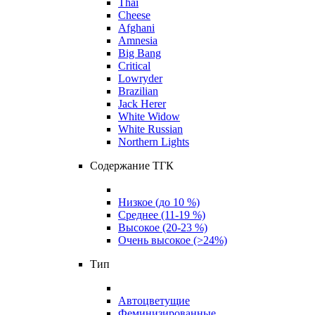
Thai
Cheese
Afghani
Amnesia
Big Bang
Critical
Lowryder
Brazilian
Jack Herer
White Widow
White Russian
Northern Lights
Содержание ТГК
Низкое (до 10 %)
Среднее (11-19 %)
Высокое (20-23 %)
Очень высокое (>24%)
Тип
Автоцветущие
Феминизированные