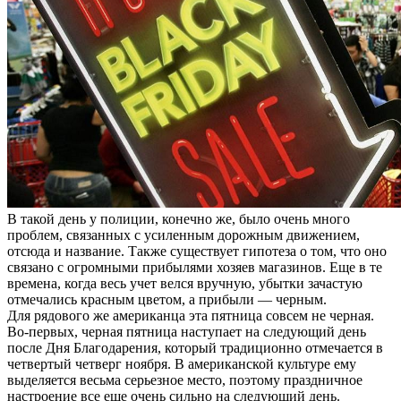
В такой день у полиции, конечно же, было очень много
проблем, связанных с усиленным дорожным движением,
отсюда и название. Также существует гипотеза о том, что оно
связано с огромными прибылями хозяев магазинов. Еще в те
времена, когда весь учет велся вручную, убытки зачастую
отмечались красным цветом, а прибыли — черным.
Для рядового же американца эта пятница совсем не черная.
Во-первых, черная пятница наступает на следующий день
после Дня Благодарения, который традиционно отмечается в
четвертый четверг ноября. В американской культуре ему
выделяется весьма серьезное место, поэтому праздничное
настроение все еще очень сильно на следующий день.