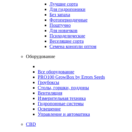
Лучшие сорта
Для гидропоники
Без запаха
Фотопериодичные
Поштучно
Для новичков
Психоделические
Веселящие сорта
Семена конопли оптом
Оборудование
Все оборудование
PRO100 GrowBox by Errors Seeds
Гроубоксы
Столы, горшки, поддоны
Вентиляция
Измерительная техника
Гидропонные системы
Освещение
Управление и автоматика
CBD