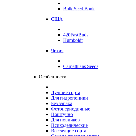
Bulk Seed Bank
США
420FastBuds
Humboldt
Чехия
Carpathians Seeds
Особенности
Лучшие сорта
Для гидропоники
Без запаха
Фотопериодичные
Поштучно
Для новичков
Психоделические
Веселящие сорта