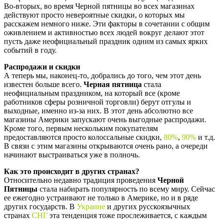
Во-вторых, во время Черной пятницы во всех магазинах
действуют просто невероятные скидки, о которых мы
расскажем немного ниже. Эти факторы в сочетании с общим
оживлением и активностью всех людей вокруг делают этот
пусть даже неофициальный праздник одним из самых ярких
событий в году.
Распродажи и скидки
А теперь мы, наконец-то, добрались до того, чем этот день
известен больше всего.
Черная пятница
стала
неофициальным праздником, на который все (кроме
работников сферы розничной торговли) берут отгулы и
выходные, именно из-за них. В этот день абсолютно все
магазины Америки запускают очень выгодные распродажи.
Кроме того, первым нескольким покупателям
предоставляются просто колоссальные скидки,
80%
,
90%
и т.д.
В связи с этим магазины открываются очень рано, а очереди
начинают выстраиваться уже в полночь.
Как это происходит в других странах?
Относительно недавно традиция проведения
Черной
Пятницы
стала набирать популярность по всему миру. Сейчас
ее ежегодно устраивают не только в Америке, но и в ряде
других государств. В
Украине
и других русскоязычных
странах
СНГ
эта тенденция тоже прослеживается, с каждым