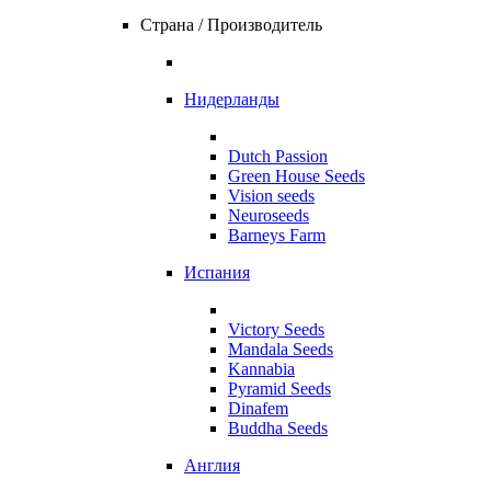
Страна / Производитель
Нидерланды
Dutch Passion
Green House Seeds
Vision seeds
Neuroseeds
Barneys Farm
Испания
Victory Seeds
Mandala Seeds
Kannabia
Pyramid Seeds
Dinafem
Buddha Seeds
Англия