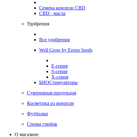
Семена конопли CBD
CBD - масла
Удобрения
Все удобрения
Well Grow by Errors Seeds
E-серия
S-серия
X-серия
БИОСтимуляторы
Сувенирная продукция
Косметика из конопли
Футболки
Споры грибов
О магазине