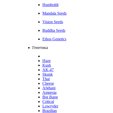
Humboldt
Mandala Seeds
Vision Seeds
Buddha Seeds
Ethos Genetics
Генетика
Haze
Kush
AK-47
Skunk
Thai
Cheese
Afghani
Amnesia
Big Bang
Critical
Lowryder
Brazilian