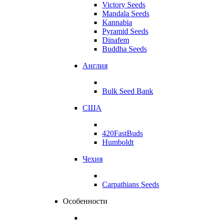
Victory Seeds
Mandala Seeds
Kannabia
Pyramid Seeds
Dinafem
Buddha Seeds
Англия
Bulk Seed Bank
США
420FastBuds
Humboldt
Чехия
Carpathians Seeds
Особенности