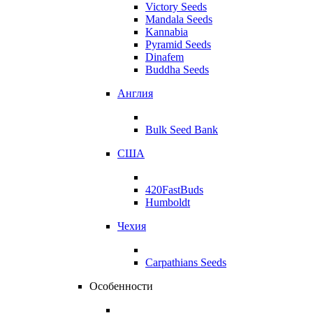
Victory Seeds
Mandala Seeds
Kannabia
Pyramid Seeds
Dinafem
Buddha Seeds
Англия
Bulk Seed Bank
США
420FastBuds
Humboldt
Чехия
Carpathians Seeds
Особенности