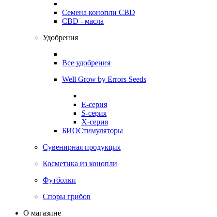
Семена конопли CBD
CBD - масла
Удобрения
Все удобрения
Well Grow by Errors Seeds
E-серия
S-серия
X-серия
БИОСтимуляторы
Сувенирная продукция
Косметика из конопли
Футболки
Споры грибов
О магазине