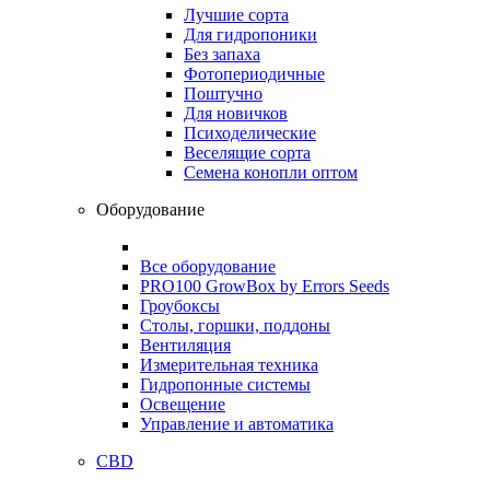
Лучшие сорта
Для гидропоники
Без запаха
Фотопериодичные
Поштучно
Для новичков
Психоделические
Веселящие сорта
Семена конопли оптом
Оборудование
Все оборудование
PRO100 GrowBox by Errors Seeds
Гроубоксы
Столы, горшки, поддоны
Вентиляция
Измерительная техника
Гидропонные системы
Освещение
Управление и автоматика
CBD