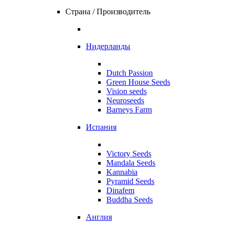
Страна / Производитель
Нидерланды
Dutch Passion
Green House Seeds
Vision seeds
Neuroseeds
Barneys Farm
Испания
Victory Seeds
Mandala Seeds
Kannabia
Pyramid Seeds
Dinafem
Buddha Seeds
Англия