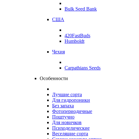
Bulk Seed Bank
США
420FastBuds
Humboldt
Чехия
Carpathians Seeds
Особенности
Лучшие сорта
Для гидропоники
Без запаха
Фотопериодичные
Поштучно
Для новичков
Психоделические
Веселящие сорта