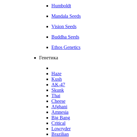
Humboldt
Mandala Seeds
Vision Seeds
Buddha Seeds
Ethos Genetics
Генетика
Haze
Kush
AK-47
Skunk
Thai
Cheese
Afghani
Amnesia
Big Bang
Critical
Lowryder
Brazilian