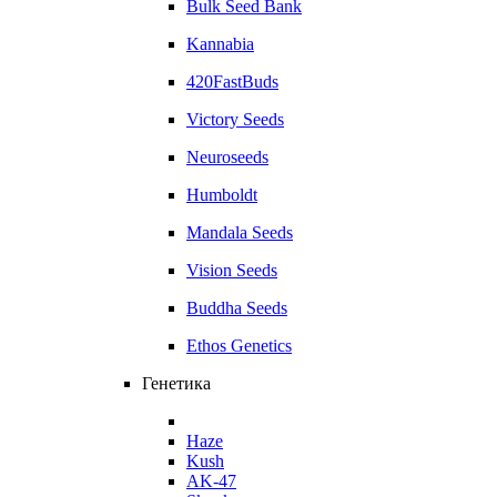
Bulk Seed Bank
Kannabia
420FastBuds
Victory Seeds
Neuroseeds
Humboldt
Mandala Seeds
Vision Seeds
Buddha Seeds
Ethos Genetics
Генетика
Haze
Kush
AK-47