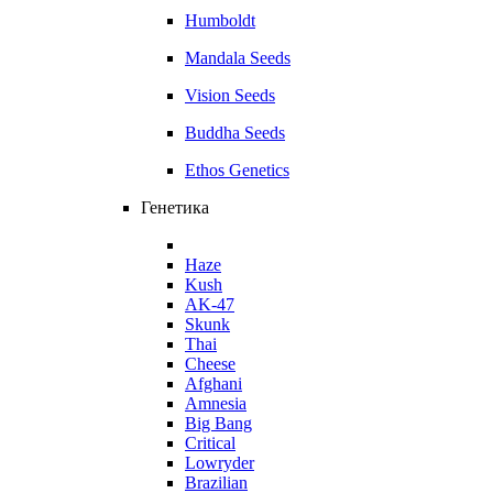
Humboldt
Mandala Seeds
Vision Seeds
Buddha Seeds
Ethos Genetics
Генетика
Haze
Kush
AK-47
Skunk
Thai
Cheese
Afghani
Amnesia
Big Bang
Critical
Lowryder
Brazilian