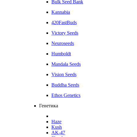
Bulk Seed Bank
Kannabia
420FastBuds
Victory Seeds
Neuroseeds
Humboldt
Mandala Seeds
Vision Seeds
Buddha Seeds
Ethos Genetics
Генетика
Haze
Kush
AK-47