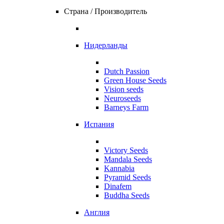
Страна / Производитель
Нидерланды
Dutch Passion
Green House Seeds
Vision seeds
Neuroseeds
Barneys Farm
Испания
Victory Seeds
Mandala Seeds
Kannabia
Pyramid Seeds
Dinafem
Buddha Seeds
Англия