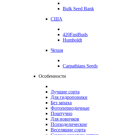
Bulk Seed Bank
США
420FastBuds
Humboldt
Чехия
Carpathians Seeds
Особенности
Лучшие сорта
Для гидропоники
Без запаха
Фотопериодичные
Поштучно
Для новичков
Психоделические
Веселящие сорта