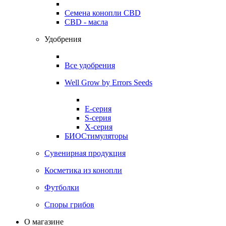
Семена конопли CBD
CBD - масла
Удобрения
Все удобрения
Well Grow by Errors Seeds
E-серия
S-серия
X-серия
БИОСтимуляторы
Сувенирная продукция
Косметика из конопли
Футболки
Споры грибов
О магазине