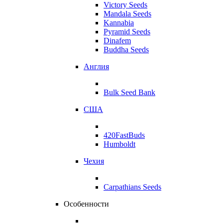
Victory Seeds
Mandala Seeds
Kannabia
Pyramid Seeds
Dinafem
Buddha Seeds
Англия
Bulk Seed Bank
США
420FastBuds
Humboldt
Чехия
Carpathians Seeds
Особенности