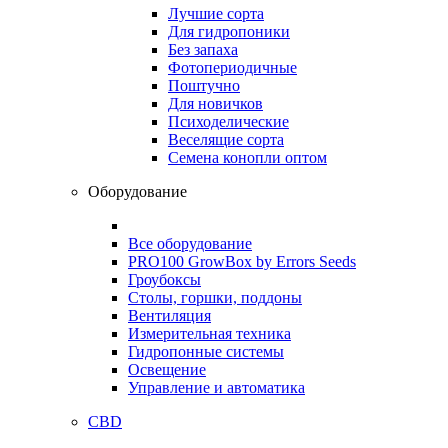
Лучшие сорта
Для гидропоники
Без запаха
Фотопериодичные
Поштучно
Для новичков
Психоделические
Веселящие сорта
Семена конопли оптом
Оборудование
Все оборудование
PRO100 GrowBox by Errors Seeds
Гроубоксы
Столы, горшки, поддоны
Вентиляция
Измерительная техника
Гидропонные системы
Освещение
Управление и автоматика
CBD