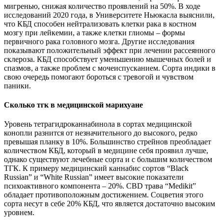
мигренью, снижая количество проявлений на 50%. В ходе
исследований 2020 года, в Университете Ньюкасла выяснили,
что КБД способен нейтрализовать клетки рака в костном
мозгу при лейкемии, а также клетки глиомы – формы
первичного рака головного мозга. Другие исследования
показывают положительный эффект при лечении рассеянного
склероза. КБД способствует уменьшению мышечных болей и
спазмов, а также проблем с мочеиспусканием. Сорта индики в
свою очередь помогают бороться с тревогой и чувством
паники.
Сколько тгк в медицинской марихуане
Уровень тетрагидроканнабинола в сортах медицинской
конопли разнится от незначительного до высокого, редко
превышая планку в 10%. Большинство стрейнов преобладает
количеством КБД, который в медицине себя проявил лучше,
однако существуют лечебные сорта и с большим количеством
ТГК. К примеру медицинский каннабис сортов “Black
Russian” и “White Russian” имеет высокие показатели
психоактивного компонента – 20%. CBD трава “Medikit”
обладает противоположным достижением. Соцветия этого
сорта несут в себе 20% КБД, что является достаточно высоким
уровнем.