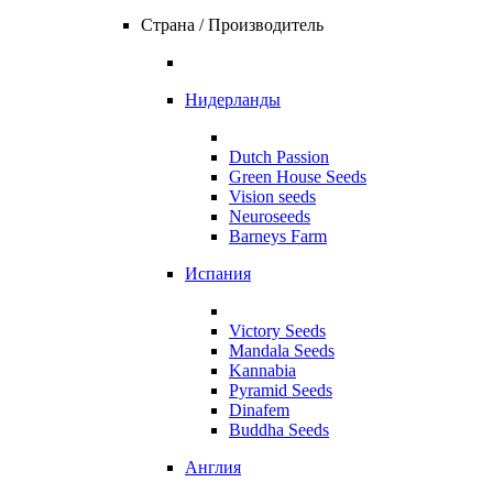
Страна / Производитель
Нидерланды
Dutch Passion
Green House Seeds
Vision seeds
Neuroseeds
Barneys Farm
Испания
Victory Seeds
Mandala Seeds
Kannabia
Pyramid Seeds
Dinafem
Buddha Seeds
Англия