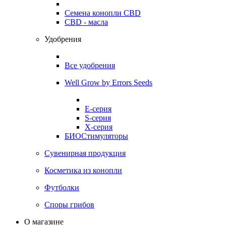
Семена конопли CBD
CBD - масла
Удобрения
Все удобрения
Well Grow by Errors Seeds
E-серия
S-серия
X-серия
БИОСтимуляторы
Сувенирная продукция
Косметика из конопли
Футболки
Споры грибов
О магазине