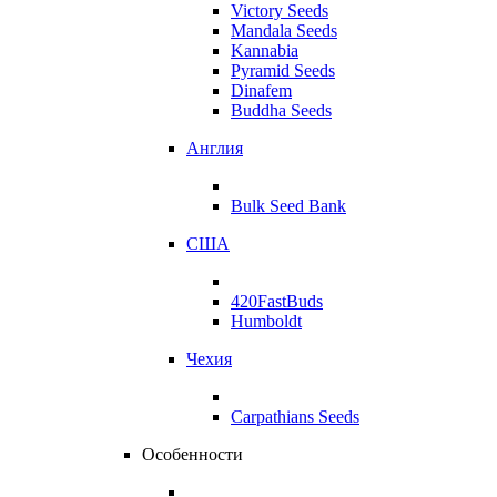
Victory Seeds
Mandala Seeds
Kannabia
Pyramid Seeds
Dinafem
Buddha Seeds
Англия
Bulk Seed Bank
США
420FastBuds
Humboldt
Чехия
Carpathians Seeds
Особенности