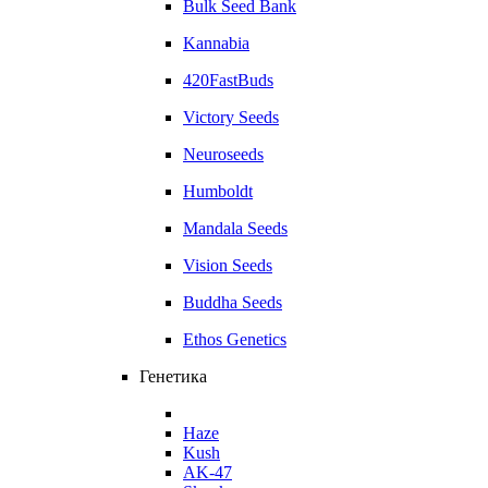
Bulk Seed Bank
Kannabia
420FastBuds
Victory Seeds
Neuroseeds
Humboldt
Mandala Seeds
Vision Seeds
Buddha Seeds
Ethos Genetics
Генетика
Haze
Kush
AK-47