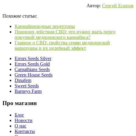
Автор:
Сергей Есипов
Похожие статьи:
Каннабиноидные рецепторы
Принцип действия CBD: что нужно знать перед
покупкой медицинского каннабиса?
Главное о CBD: свойства семян медицинской
марихуаны и их целебный эффект
Errors Seeds Silver
Errors Seeds Gold
Carpathians Seeds
Green House Seeds
Dinafem
Sweet Seeds
Barneys Farm
Про магазин
Блог
Новости
О нас
Контакты