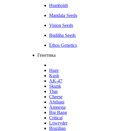
Humboldt
Mandala Seeds
Vision Seeds
Buddha Seeds
Ethos Genetics
Генетика
Haze
Kush
AK-47
Skunk
Thai
Cheese
Afghani
Amnesia
Big Bang
Critical
Lowryder
Brazilian