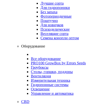
Лучшие сорта
Для гидропоники
Без запаха
Фотопериодичные
Поштучно
Для новичков
Психоделические
Веселящие сорта
Семена конопли оптом
Оборудование
Все оборудование
PRO100 GrowBox by Errors Seeds
Гроубоксы
Столы, горшки, поддоны
Вентиляция
Измерительная техника
Гидропонные системы
Освещение
Управление и автоматика
CBD