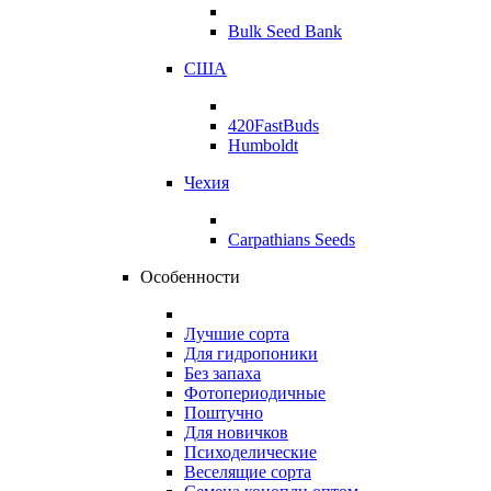
Bulk Seed Bank
США
420FastBuds
Humboldt
Чехия
Carpathians Seeds
Особенности
Лучшие сорта
Для гидропоники
Без запаха
Фотопериодичные
Поштучно
Для новичков
Психоделические
Веселящие сорта