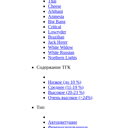
Thai
Cheese
Afghani
Amnesia
Big Bang
Critical
Lowryder
Brazilian
Jack Herer
White Widow
White Russian
Northern Lights
Содержание ТГК
Низкое (до 10 %)
Среднее (11-19 %)
Высокое (20-23 %)
Очень высокое (>24%)
Тип
Автоцветущие
Феминизированные