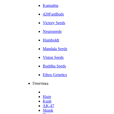
Kannabia
420FastBuds
Victory Seeds
Neuroseeds
Humboldt
Mandala Seeds
Vision Seeds
Buddha Seeds
Ethos Genetics
Генетика
Haze
Kush
AK-47
Skunk