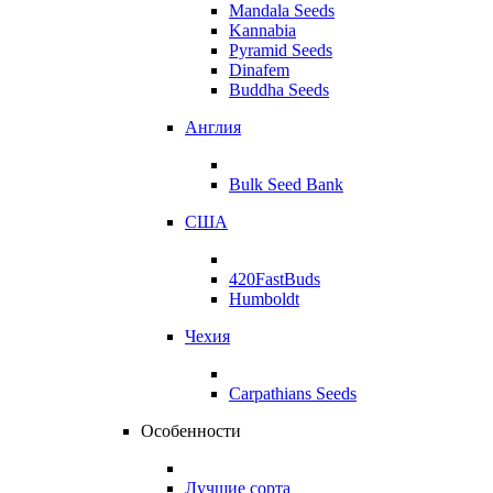
Mandala Seeds
Kannabia
Pyramid Seeds
Dinafem
Buddha Seeds
Англия
Bulk Seed Bank
США
420FastBuds
Humboldt
Чехия
Carpathians Seeds
Особенности
Лучшие сорта