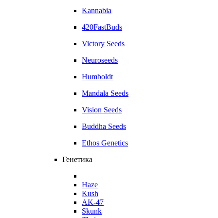
Kannabia
420FastBuds
Victory Seeds
Neuroseeds
Humboldt
Mandala Seeds
Vision Seeds
Buddha Seeds
Ethos Genetics
Генетика
Haze
Kush
AK-47
Skunk