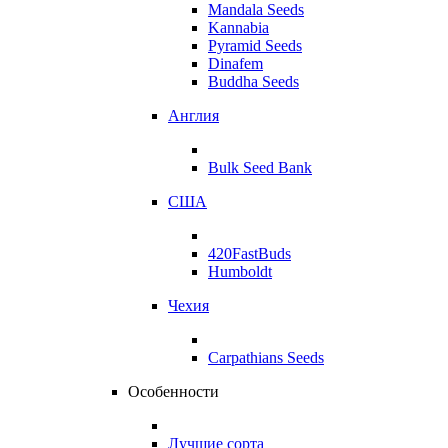
Mandala Seeds
Kannabia
Pyramid Seeds
Dinafem
Buddha Seeds
Англия
Bulk Seed Bank
США
420FastBuds
Humboldt
Чехия
Carpathians Seeds
Особенности
Лучшие сорта