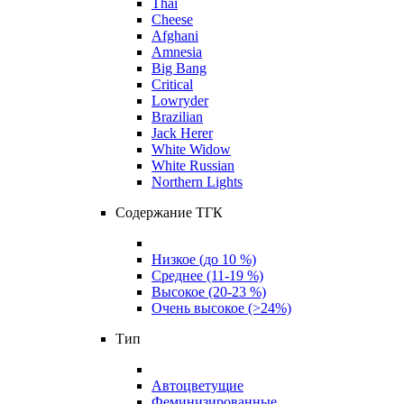
Thai
Cheese
Afghani
Amnesia
Big Bang
Critical
Lowryder
Brazilian
Jack Herer
White Widow
White Russian
Northern Lights
Содержание ТГК
Низкое (до 10 %)
Среднее (11-19 %)
Высокое (20-23 %)
Очень высокое (>24%)
Тип
Автоцветущие
Феминизированные