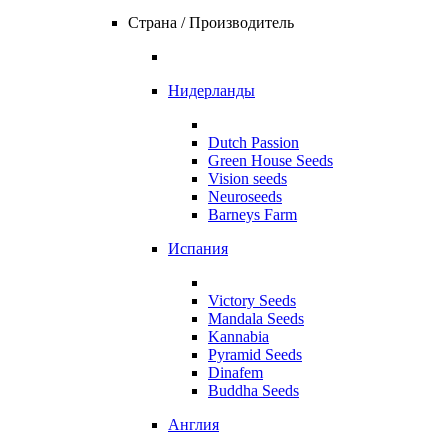
Страна / Производитель
Нидерланды
Dutch Passion
Green House Seeds
Vision seeds
Neuroseeds
Barneys Farm
Испания
Victory Seeds
Mandala Seeds
Kannabia
Pyramid Seeds
Dinafem
Buddha Seeds
Англия