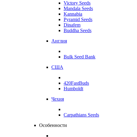
Victory Seeds
Mandala Seeds
Kannabia
Pyramid Seeds
Dinafem
Buddha Seeds
Англия
Bulk Seed Bank
США
420FastBuds
Humboldt
Чехия
Carpathians Seeds
Особенности