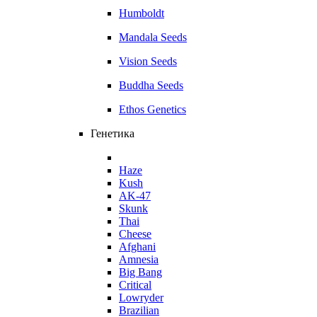
Humboldt
Mandala Seeds
Vision Seeds
Buddha Seeds
Ethos Genetics
Генетика
Haze
Kush
AK-47
Skunk
Thai
Cheese
Afghani
Amnesia
Big Bang
Critical
Lowryder
Brazilian