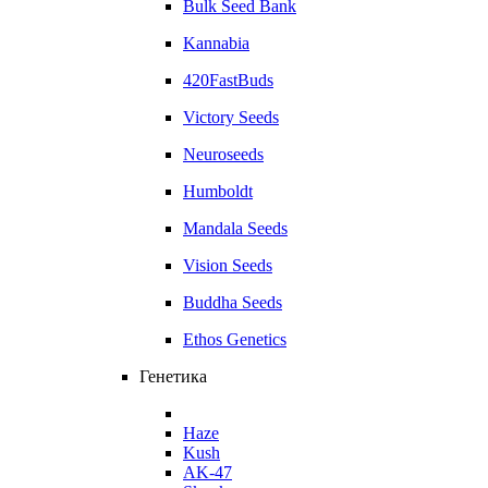
Bulk Seed Bank
Kannabia
420FastBuds
Victory Seeds
Neuroseeds
Humboldt
Mandala Seeds
Vision Seeds
Buddha Seeds
Ethos Genetics
Генетика
Haze
Kush
AK-47