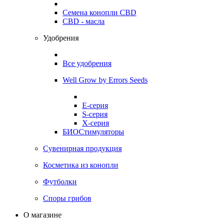
Семена конопли CBD
CBD - масла
Удобрения
Все удобрения
Well Grow by Errors Seeds
E-серия
S-серия
X-серия
БИОСтимуляторы
Сувенирная продукция
Косметика из конопли
Футболки
Споры грибов
О магазине