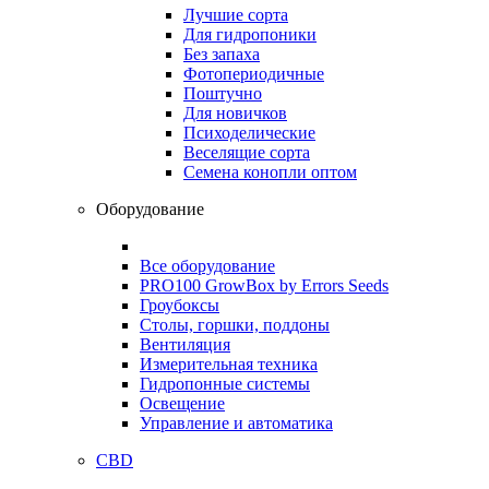
Лучшие сорта
Для гидропоники
Без запаха
Фотопериодичные
Поштучно
Для новичков
Психоделические
Веселящие сорта
Семена конопли оптом
Оборудование
Все оборудование
PRO100 GrowBox by Errors Seeds
Гроубоксы
Столы, горшки, поддоны
Вентиляция
Измерительная техника
Гидропонные системы
Освещение
Управление и автоматика
CBD