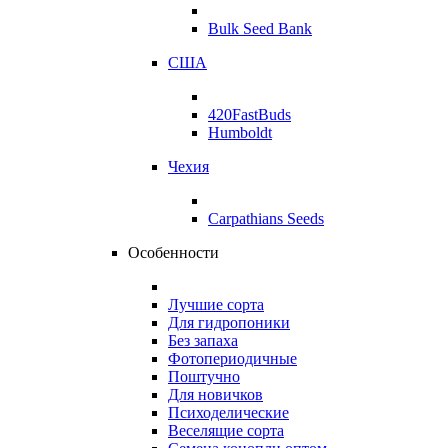
Bulk Seed Bank
США
420FastBuds
Humboldt
Чехия
Carpathians Seeds
Особенности
Лучшие сорта
Для гидропоники
Без запаха
Фотопериодичные
Поштучно
Для новичков
Психоделические
Веселящие сорта