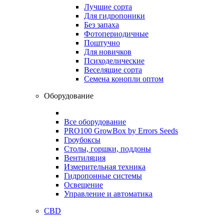
Лучшие сорта
Для гидропоники
Без запаха
Фотопериодичные
Поштучно
Для новичков
Психоделические
Веселящие сорта
Семена конопли оптом
Оборудование
Все оборудование
PRO100 GrowBox by Errors Seeds
Гроубоксы
Столы, горшки, поддоны
Вентиляция
Измерительная техника
Гидропонные системы
Освещение
Управление и автоматика
CBD