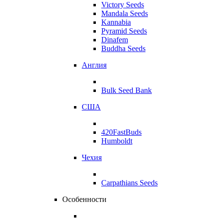
Victory Seeds
Mandala Seeds
Kannabia
Pyramid Seeds
Dinafem
Buddha Seeds
Англия
Bulk Seed Bank
США
420FastBuds
Humboldt
Чехия
Carpathians Seeds
Особенности