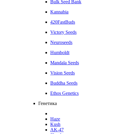
Bulk Seed Bank
Kannabia
420FastBuds
Victory Seeds
Neuroseeds
Humboldt
Mandala Seeds
Vision Seeds
Buddha Seeds
Ethos Genetics
Генетика
Haze
Kush
AK-47