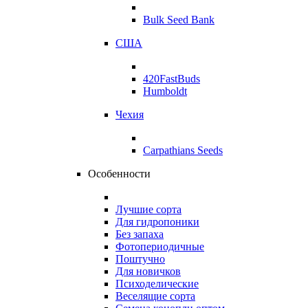
Bulk Seed Bank
США
420FastBuds
Humboldt
Чехия
Carpathians Seeds
Особенности
Лучшие сорта
Для гидропоники
Без запаха
Фотопериодичные
Поштучно
Для новичков
Психоделические
Веселящие сорта