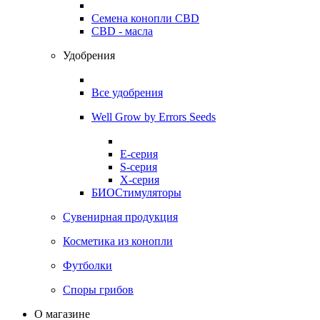
Семена конопли CBD
CBD - масла
Удобрения
Все удобрения
Well Grow by Errors Seeds
E-серия
S-серия
X-серия
БИОСтимуляторы
Сувенирная продукция
Косметика из конопли
Футболки
Споры грибов
О магазине