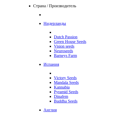
Страна / Производитель
Нидерланды
Dutch Passion
Green House Seeds
Vision seeds
Neuroseeds
Barneys Farm
Испания
Victory Seeds
Mandala Seeds
Kannabia
Pyramid Seeds
Dinafem
Buddha Seeds
Англия