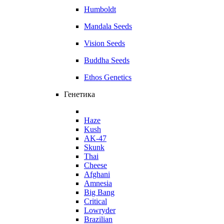
Humboldt
Mandala Seeds
Vision Seeds
Buddha Seeds
Ethos Genetics
Генетика
Haze
Kush
AK-47
Skunk
Thai
Cheese
Afghani
Amnesia
Big Bang
Critical
Lowryder
Brazilian