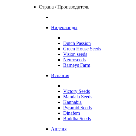
Страна / Производитель
Нидерланды
Dutch Passion
Green House Seeds
Vision seeds
Neuroseeds
Barneys Farm
Испания
Victory Seeds
Mandala Seeds
Kannabia
Pyramid Seeds
Dinafem
Buddha Seeds
Англия