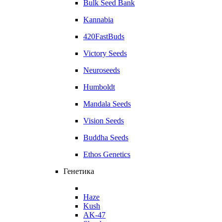
Bulk Seed Bank
Kannabia
420FastBuds
Victory Seeds
Neuroseeds
Humboldt
Mandala Seeds
Vision Seeds
Buddha Seeds
Ethos Genetics
Генетика
Haze
Kush
AK-47