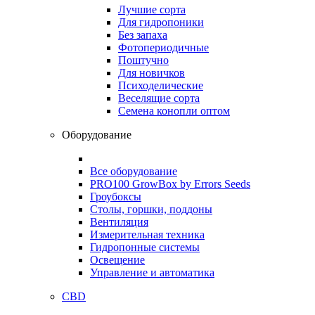
Лучшие сорта
Для гидропоники
Без запаха
Фотопериодичные
Поштучно
Для новичков
Психоделические
Веселящие сорта
Семена конопли оптом
Оборудование
Все оборудование
PRO100 GrowBox by Errors Seeds
Гроубоксы
Столы, горшки, поддоны
Вентиляция
Измерительная техника
Гидропонные системы
Освещение
Управление и автоматика
CBD