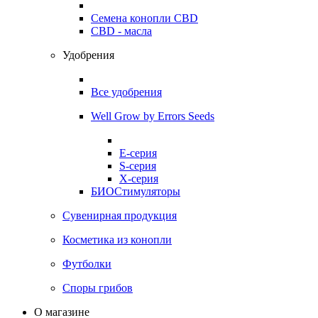
Семена конопли CBD
CBD - масла
Удобрения
Все удобрения
Well Grow by Errors Seeds
E-серия
S-серия
X-серия
БИОСтимуляторы
Сувенирная продукция
Косметика из конопли
Футболки
Споры грибов
О магазине