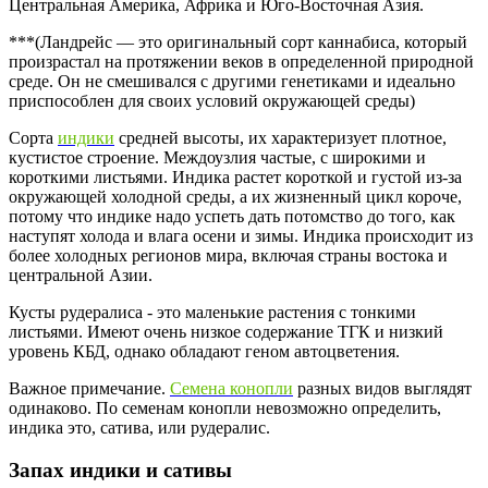
Центральная Америка, Африка и Юго-Восточная Азия.
***(Ландрейс — это оригинальный сорт каннабиса, который
произрастал на протяжении веков в определенной природной
среде. Он не смешивался с другими генетиками и идеально
приспособлен для своих условий окружающей среды)
Сорта
индики
средней высоты, их характеризует плотное,
кустистое строение. Междоузлия частые, с широкими и
короткими листьями. Индика растет короткой и густой из-за
окружающей холодной среды, а их жизненный цикл короче,
потому что индике надо успеть дать потомство до того, как
наступят холода и влага осени и зимы. Индика происходит из
более холодных регионов мира, включая страны востока и
центральной Азии.
Кусты рудералиса - это маленькие растения с тонкими
листьями. Имеют очень низкое содержание ТГК и низкий
уровень КБД, однако обладают геном автоцветения.
Важное примечание.
Семена конопли
разных видов выглядят
одинаково. По семенам конопли невозможно определить,
индика это, сатива, или рудералис.
Запах индики и сативы