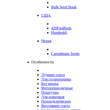
Bulk Seed Bank
США
420FastBuds
Humboldt
Чехия
Carpathians Seeds
Особенности
Лучшие сорта
Для гидропоники
Без запаха
Фотопериодичные
Поштучно
Для новичков
Психоделические
Веселящие сорта