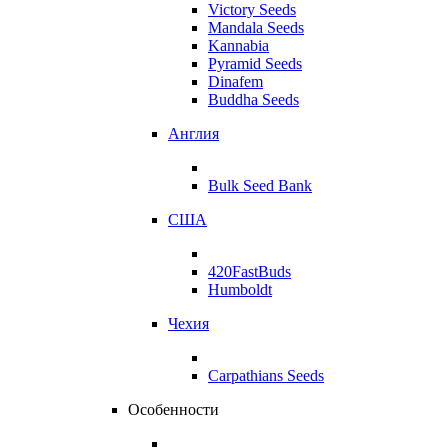
Victory Seeds
Mandala Seeds
Kannabia
Pyramid Seeds
Dinafem
Buddha Seeds
Англия
Bulk Seed Bank
США
420FastBuds
Humboldt
Чехия
Carpathians Seeds
Особенности