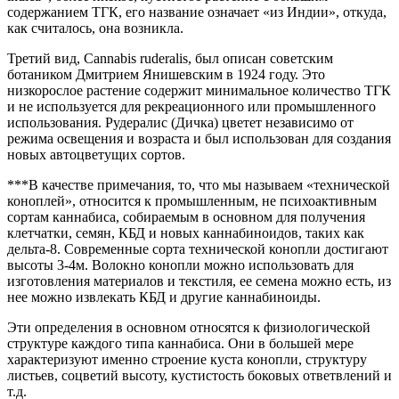
содержанием ТГК, его название означает «из Индии», откуда,
как считалось, она возникла.
Третий вид, Cannabis ruderalis, был описан советским
ботаником Дмитрием Янишевским в 1924 году. Это
низкорослое растение содержит минимальное количество ТГК
и не используется для рекреационного или промышленного
использования. Рудералис (Дичка) цветет независимо от
режима освещения и возраста и был использован для создания
новых автоцветущих сортов.
***В качестве примечания, то, что мы называем «технической
коноплей», относится к промышленным, не психоактивным
сортам каннабиса, собираемым в основном для получения
клетчатки, семян, КБД и новых каннабиноидов, таких как
дельта-8. Современные сорта технической конопли достигают
высоты 3-4м. Волокно конопли можно использовать для
изготовления материалов и текстиля, ее семена можно есть, из
нее можно извлекать КБД и другие каннабиноиды.
Эти определения в основном относятся к физиологической
структуре каждого типа каннабиса. Они в большей мере
характеризуют именно строение куста конопли, структуру
листьев, соцветий высоту, кустистость боковых ответвлений и
т.д.