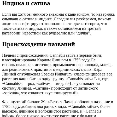
Индика и сатива
Если вы хотя бы немного знакомы с каннабисом, то наверняка
слышали о сативе и индике. Сегодня мы разберемся, почему
люди классифицируют коноплю на эти две категории, что
такое сатива и индика, а также остановимся на третьей
категории, известной как рудералис или “дичка”.
Происхождение названий
Начнем с происхождения. Cannabis sativa впервые была
классифицирована Карлом Линнеем в 1753 году. Ее
использовали как источник промышленного волокна, масла,
для религиозных практик и в медицинских целях. Карл
Линней опубликовал Species Plantarum, классифицировав все
растения каннабиса в одну группу «Cannabis sativa L.», где
«Cannabis» — род, «sativa» — вид, а «L.» указывает на
систему Линнея. «Сатива» происходит от латинского
«sativum», что означает «культивируемый».
Французский биолог Жан-Батист Ламарк обновил название в
1785 году, добавив два разных вида: «Cannabis sativa», более
высокое, длинное и волокнистое растение, и «Cannabis
indica», более низкое, кустистое растение с большим