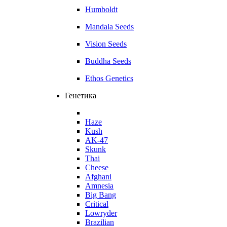
Humboldt
Mandala Seeds
Vision Seeds
Buddha Seeds
Ethos Genetics
Генетика
Haze
Kush
AK-47
Skunk
Thai
Cheese
Afghani
Amnesia
Big Bang
Critical
Lowryder
Brazilian